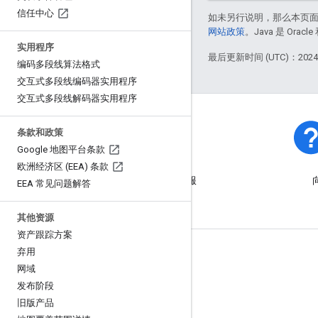
信任中心
如未另行说明，那么本页
网站政策
。Java 是 Or
实用程序
最后更新时间 (UTC)：2024-
编码多段线算法格式
交互式多段线编码器实用程序
交互式多段线解码器实用程序
条款和政策
Google 地图平台条款
平台状态
欧洲经济区 (EEA) 条款
了解平台出现的突发事件和服
EEA 常见问题解答
务中断。
其他资源
资产跟踪方案
弃用
了解详情
网域
常见问题解答
发布阶段
功能探索器
旧版产品