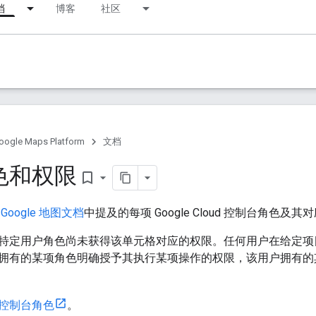
档
博客
社区
oogle Maps Platform
文档
色和权限
bookmark_border
了
Google 地图文档
中提及的每项 Google Cloud 控制台角色及
特定用户角色尚未获得该单元格对应的权限。任何用户在给定项目中
拥有的某项角色明确授予其执行某项操作的权限，该用户拥有的
d 控制台角色
。