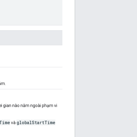
ăm.
hời gian nào nằm ngoài phạm vi
Time
globalStartTime
và