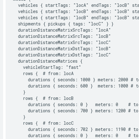
  vehicles { startTags: "locA" endTags: "locB" sta
  vehicles { startTags: "locB" endTags: "locB" sta
  vehicles { startTags: "locB" endTags: "locB" sta
  shipments { pickups { tags: "locC" } }

  durationDistanceMatrixSrcTags: "locA"

  durationDistanceMatrixSrcTags: "locB"

  durationDistanceMatrixSrcTags: "locC"

  durationDistanceMatrixDstTags: "locB"

  durationDistanceMatrixDstTags: "locC"

  durationDistanceMatrices {

    vehicleStartTag: "fast"

    rows {  # from: locA

      durations { seconds: 1000 } meters: 2000 # to
      durations { seconds: 600 }  meters: 1000 # to
    }

    rows {  # from: locB

      durations { seconds: 0 }   meters: 0    # to:
      durations { seconds: 700 } meters: 1200 # to:
    }

    rows {  # from: locC

      durations { seconds: 702 } meters: 1190 # to:
      durations { seconds: 0 }   meters: 0    # to: