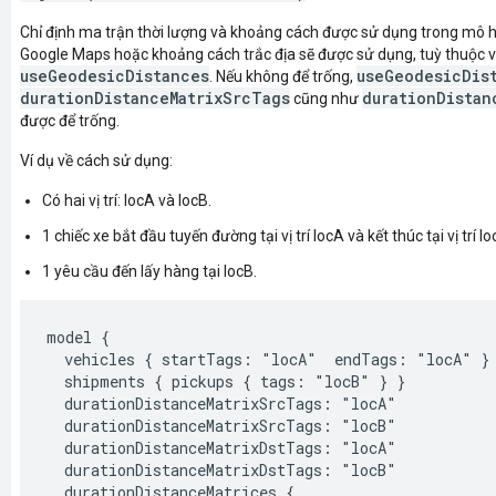
Chỉ định ma trận thời lượng và khoảng cách được sử dụng trong mô h
Google Maps hoặc khoảng cách trắc địa sẽ được sử dụng, tuỳ thuộc và
useGeodesicDistances
useGeodesicDis
. Nếu không để trống,
durationDistanceMatrixSrcTags
durationDistan
cũng như
được để trống.
Ví dụ về cách sử dụng:
Có hai vị trí: locA và locB.
1 chiếc xe bắt đầu tuyến đường tại vị trí locA và kết thúc tại vị trí lo
1 yêu cầu đến lấy hàng tại locB.
model {

  vehicles { startTags: "locA"  endTags: "locA" }

  shipments { pickups { tags: "locB" } }

  durationDistanceMatrixSrcTags: "locA"

  durationDistanceMatrixSrcTags: "locB"

  durationDistanceMatrixDstTags: "locA"

  durationDistanceMatrixDstTags: "locB"

  durationDistanceMatrices {
