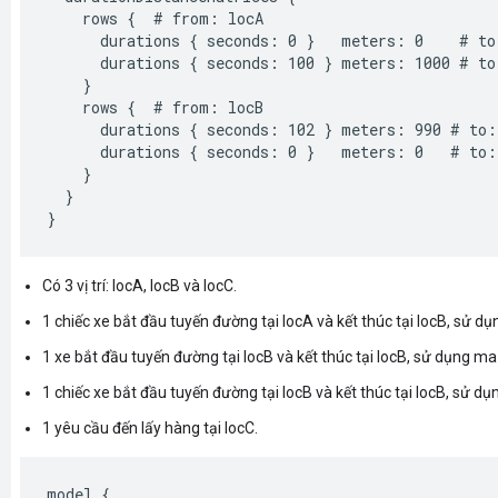
    rows {  # from: locA

      durations { seconds: 0 }   meters: 0    # to:
      durations { seconds: 100 } meters: 1000 # to:
    }

    rows {  # from: locB

      durations { seconds: 102 } meters: 990 # to: 
      durations { seconds: 0 }   meters: 0   # to: 
    }

  }

Có 3 vị trí: locA, locB và locC.
1 chiếc xe bắt đầu tuyến đường tại locA và kết thúc tại locB, sử d
1 xe bắt đầu tuyến đường tại locB và kết thúc tại locB, sử dụng ma
1 chiếc xe bắt đầu tuyến đường tại locB và kết thúc tại locB, sử d
1 yêu cầu đến lấy hàng tại locC.
model {
