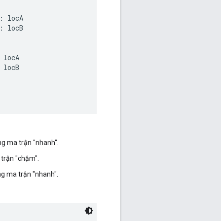
 locA

 locB

locA

locB

ụng ma trận "nhanh".
 trận "chậm".
ụng ma trận "nhanh".