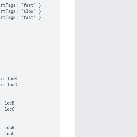
rtTags: "fast" }

rtTags: "slow" }

rtTags: "fast" }

: locB

: locC

 locB

 locC

 locB

 locC
