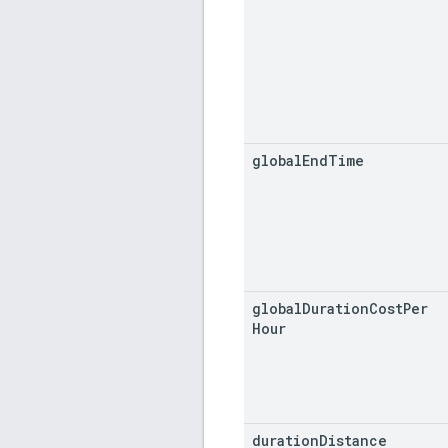
global
End
Time
global
Duration
Cost
Per
Hour
duration
Distance