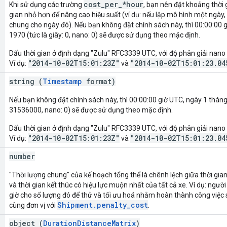
cost_per_*hour
Khi sử dụng các trường
, bạn nên đặt khoảng thời
gian nhỏ hơn để nâng cao hiệu suất (ví dụ: nếu lập mô hình một ngày, 
chung cho ngày đó). Nếu bạn không đặt chính sách này, thì 00:00:00 
1970 (tức là giây: 0, nano: 0) sẽ được sử dụng theo mặc định.
Dấu thời gian ở định dạng "Zulu" RFC3339 UTC, với độ phân giải nano 
"2014-10-02T15:01:23Z"
"2014-10-02T15:01:23.04
Ví dụ:
và
string (
Timestamp
format)
Nếu bạn không đặt chính sách này, thì 00:00:00 giờ UTC, ngày 1 tháng
31536000, nano: 0) sẽ được sử dụng theo mặc định.
Dấu thời gian ở định dạng "Zulu" RFC3339 UTC, với độ phân giải nano 
"2014-10-02T15:01:23Z"
"2014-10-02T15:01:23.04
Ví dụ:
và
number
"Thời lượng chung" của kế hoạch tổng thể là chênh lệch giữa thời gia
và thời gian kết thúc có hiệu lực muộn nhất của tất cả xe. Ví dụ: người
giờ cho số lượng đó để thử và tối ưu hoá nhằm hoàn thành công việc 
Shipment.penalty_cost
cùng đơn vị với
.
object (
DurationDistanceMatrix
)