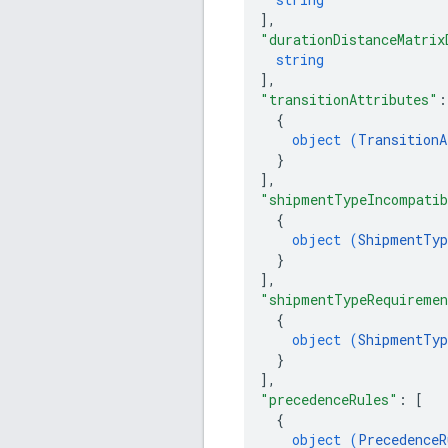
]
,
"durationDistanceMatrix
string
]
,
"transitionAttributes"
:
{
object (
TransitionA
}
]
,
"shipmentTypeIncompatib
{
object (
ShipmentTyp
}
]
,
"shipmentTypeRequireme
{
object (
ShipmentTyp
}
]
,
"precedenceRules"
: 
[
{
object (
PrecedenceR