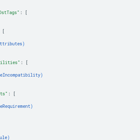
DstTags"
: 
[
 
[
ttributes
)
ilities"
: 
[
eIncompatibility
)
nts"
: 
[
eRequirement
)
ule
)