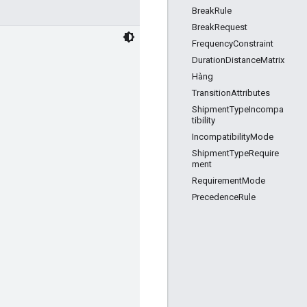
BreakRule
BreakRequest
FrequencyConstraint
DurationDistanceMatrix
Hàng
TransitionAttributes
ShipmentTypeIncompa
tibility
IncompatibilityMode
ShipmentTypeRequire
ment
RequirementMode
PrecedenceRule