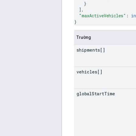
}
]
,
"maxActiveVehicles"
: 
in
}
Trường
shipments[]
vehicles[]
global
Start
Time