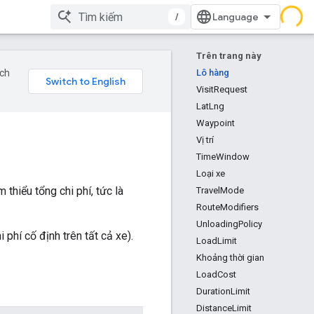
/
Trên trang này
ịch
Lô hàng
VisitRequest
LatLng
Waypoint
Vị trí
TimeWindow
Loại xe
thiểu tổng chi phí, tức là
TravelMode
RouteModifiers
UnloadingPolicy
i phí cố định trên tất cả xe).
LoadLimit
Khoảng thời gian
LoadCost
DurationLimit
DistanceLimit