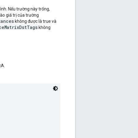
ình. Nếu trường này trống,
o giá trị của trường
tances
không được là true và
ceMatrixDstTags
không
cA.