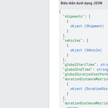
Biểu diễn dưới dạng JSON
{
"shipments"
: 
[
{
object (
Shipment
)
}
]
,
"vehicles"
: 
[
{
object (
Vehicle
)
}
]
,
"globalStartTime"
: 
str
"globalEndTime"
: 
strin
"globalDurationCostPerH
"durationDistanceMatric
{
object (
DurationDis
}
]
,
"durationDistanceMatrix
string