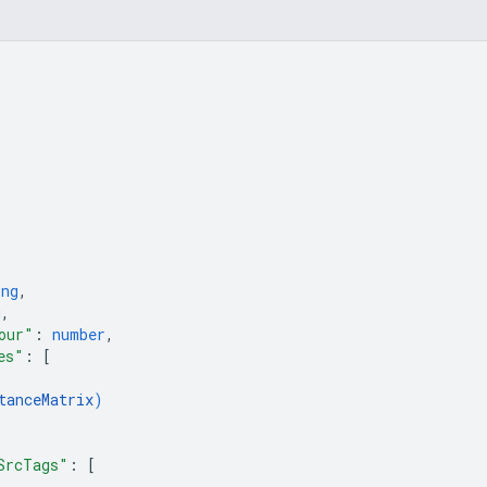
ing
,
g
,
our"
: 
number
,
es"
: 
[
tanceMatrix
)
SrcTags"
: 
[