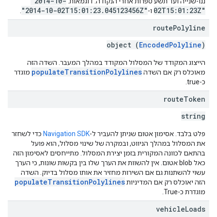
"2014-10-
ננו-שנייה ועד תשע ספרות אחרי הנקודה. דוגמאות:
"2014-10-02T15:01:23.045123456Z"
02T15:01:23Z"
ו-
.
route
Polyline
object (
EncodedPolyline
)
הייצוג המקודד של המסלול המקודד במהלך המעבר. השדה הזה
populateTransitionPolylines
מאוכלס רק אם השדה
מוגדר
כ-true.
route
Token
string
פלט בלבד. אסימון אטום שניתן להעביר ל-
Navigation SDK
כדי לשחזר
את המסלול במהלך הניווט, ובמקרה של שינוי מסלול, הוא פועל
בהתאם לכוונה המקורית בזמן יצירת המסלול. מתייחסים לאסימון הזה
כאל blob אטום. אין להשוות את הערך שלו בין בקשות שונות, כי הערך
עשוי להשתנות גם אם השירות מחזיר את אותו מסלול בדיוק. השדה
populateTransitionPolylines
הזה יאוכלס רק אם המדיניות
מוגדרת כ-True.
vehicle
Loads