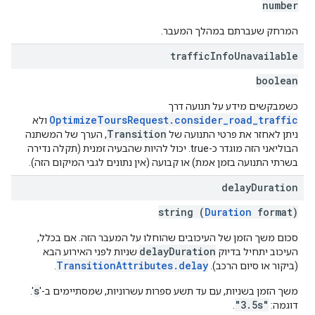
number
המרחק שעברתם במהלך המעבר.
traffic
Info
Unavailable
boolean
כשמבקשים מידע על תנועה דרך
OptimizeToursRequest.consider_road_traffic
ולא
Transition
ניתן לאחזר את פרטי התנועה של
, הערך של המשתנה
הבוליאני הזה מוגדר כ-true. יכול להיות שהבעיה זמנית (תקלה נדירה
בשרתי התנועה בזמן אמת) או קבועה (אין נתונים לגבי המיקום הזה).
delay
Duration
string (
Duration
format)
סכום משך הזמן של העיכובים שהוחלו על המעבר הזה. אם בכלל,
delayDuration
העיכוב יתחיל בדיוק
שניות לפני האירוע הבא
TransitionAttributes.delay
(ביקור או סיום הרכב).
.
s
משך הזמן בשניות, עם עד תשע ספרות עשרוניות, שמסתיימים ב-'
'.
"3.5s"
דוגמה:
.