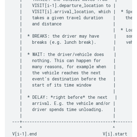
   |    VISIT[i-1].departure_location to |         
   |    VISIT[i].arrival_location, which |  * Spend
   |    takes a given travel duration    |    the "
   |    and distance                     |         
   |                                     |  * Load 
   |  * BREAKS: the driver may have      |    some 
   |    breaks (e.g. lunch break).       |    vehi
   |                                     |         
   |  * WAIT: the driver/vehicle does    |         
   |    nothing. This can happen for     |         
   |    many reasons, for example when   |         
   |    the vehicle reaches the next     |         
   |    event's destination before the   |         
   |    start of its time window         |         
   |                                     |         
   |  * DELAY: *right before* the next   |        
   |    arrival. E.g. the vehicle and/or |         
   |    driver spends time unloading.    |         
   |                                     |         
---+-------------------------------------+---------
   ^                                     ^         