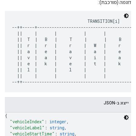
דוגמה (מורכבת):
                               TRANSITION[i]

--++-----+-----------------------------------------
  ||     |       |           |       |           |
  ||  T  |   B   |     T     |       |     B     |
  ||  r  |   r   |     r     |   W   |     r     |
  ||  a  |   e   |     a     |   a   |     e     |
  ||  v  |   a   |     v     |   i   |     a     |
  ||  e  |   k   |     e     |   t   |     k     |
  ||  l  |       |     l     |       |           |
  ||     |       |           |       |           |
ייצוג ב-JSON
{
"vehicleIndex"
: 
integer
,
"vehicleLabel"
: 
string
,
"vehicleStartTime"
: 
string
,