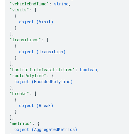
"vehicleEndTime"
: 
string
,
"visits"
: 
[
{
object (
Visit
)
}
]
,
"transitions"
: 
[
{
object (
Transition
)
}
]
,
"hasTrafficInfeasibilities"
: 
boolean
,
"routePolyline"
: 
{
object (
EncodedPolyline
)
}
,
"breaks"
: 
[
{
object (
Break
)
}
]
,
"metrics"
: 
{
object (
AggregatedMetrics
)