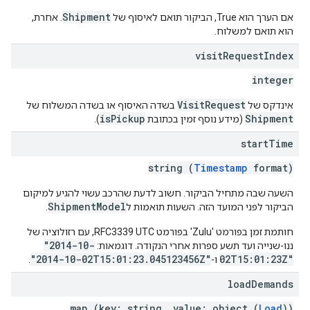
Shipment
אם הערך הוא True, הביקור תואם לאיסוף של
. אחרת,
הוא תואם למשלוח.
visit
Request
Index
integer
VisitRequest
אינדקס של
בשדה האיסוף או בשדה המשלוח של
isPickup
Shipment
(מידע נוסף זמין בכתובת
).
start
Time
string (
Timestamp
format)
השעה שבה מתחיל הביקור. חשוב לדעת שהרכב עשוי להגיע למיקום
ShipmentModel
הביקור לפני המועד הזה. השעות תואמות ל
.
חותמת זמן בפורמט 'Zulu' בפורמט RFC3339 UTC, עם רזולוציה של
"2014-10-
ננו-שנייה ועד תשע ספרות אחרי הנקודה. דוגמאות:
"2014-10-02T15:01:23.045123456Z"
02T15:01:23Z"
ו-
.
load
Demands
map (key: string, value: object (
Load
))