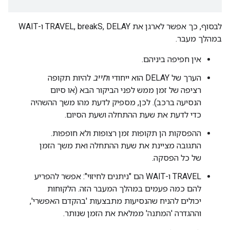
לבסוף, כך אפשר לארגן את TRAVEL, breakS, DELAY ו-WAIT
במהלך מעבר.
אין חפיפה ביניהם.
הערך של DELAY הוא ייחודי ו
חייב
להיות תקופה
רציפה של זמן ממש לפני הביקור הבא (או סיום
הנסיעה ברכב). לכן, מספיק לדעת מהו משך ההשהיה
כדי לדעת את שעת ההתחלה ושעת הסיום.
ההפסקות הן תקופות זמן רצופות ולא חופפות.
התגובה מציינת את שעת ההתחלה ואת משך הזמן
של כל הפסקה.
TRAVEL ו-WAIT הם "ניתנים לחיזוי": אפשר להפריע
להם כמה פעמים במהלך המעבר הזה. הלקוחות
יכולים להניח שהנסיעות מתבצעות 'בהקדם האפשרי',
וההגדרה 'המתנה' ממלאת את הזמן שנותר.