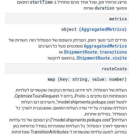
startTime
מייצג מרווחי זמן, שכל אחד מהם מתחיל ב-
התואם
duration
ונמשך
שניות.
metrics
object (
AggregatedMetrics
)
מדדים לגבי משך הזמן, המרחק והעומס של המסלול הזה. השדות של
AggregatedMetrics
מסוכמים מעל כל הערכים
ShipmentRoute.transitions
או
ShipmentRoute.visits
, בהתאם להקשר.
route
Costs
map (key: string, value: number)
העלות של המסלול, לפי פירוט בשדות הבקשה שקשורים לעלויות.
המפתחות הם נתיבים ב-Proto, ביחס ל-OptimizeToursRequest,
למשל model.shipments.pickups.cost", והערכים הם העלות
הכוללת שנוצרה על ידי שדה העלות התואם, שמצטברת לאורך כל
המסלול. במילים אחרות,
העלויות["model.shipments.pickups.cost"] הן הסכום של כל עלויות
האיסוף לאורך המסלול. כל העלויות שמוגדרות במודל מדווחות כאן
בפירוט, למעט עלויות שקשורות ל-TransitionAttributes שמדווחות