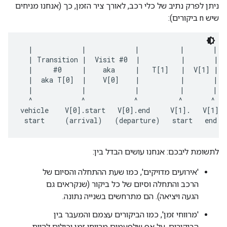
ניתן לפרק נתיב של כלי רכב, לאורך ציר הזמן, כך (אנחנו מניחים
שיש n ביקורים):
  |            |            |          |       |  
  | Transition |  Visit #0  |          |       |  
  |     #0     |    aka     |   T[1]   |  V[1] |  
  |  aka T[0]  |    V[0]    |          |       | V
  |            |            |          |       | T
  ^            ^            ^          ^       ^   
vehicle    V[0].start   V[0].end     V[1].   V[1]. 
לתשומת ליבכם: אנחנו עושים הבדל בין:
'אירועים מדויקים', כמו שעת ההתחלה והסיום של
הרכב והתחלה וסיום של כל ביקור (שנקראים גם
הגעה ויציאה). הם מתרחשים בשנייה נתונה.
'מרווחי זמן', כמו הביקורים עצמם והמעבר בין
הביקורים. על אף שלפעמים מרווחי זמן יכולים להיות