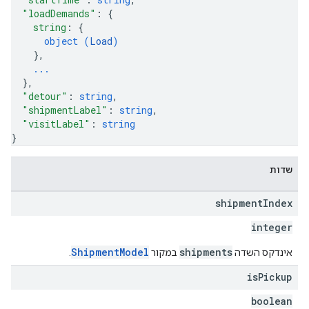
"loadDemands"
: 
{
string
: 
{
object (
Load
)
}
,
...
}
,
"detour"
: 
string
,
"shipmentLabel"
: 
string
,
"visitLabel"
: 
string
}
שדות
shipment
Index
integer
ShipmentModel
shipments
אינדקס השדה
במקור
.
is
Pickup
boolean