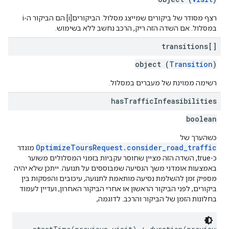
רצף מסודר של ביקורים שמייצג מסלול. הביקורים[i] הם הביקור ה-i
במסלול. אם השדה הזה ריק, הרכב נחשב ללא בשימוש.
transitions[]
object (
Transition
)
רשימה ממוינת של מעברים במסלול.
has
Traffic
Infeasibilities
boolean
כשהערך של
OptimizeToursRequest.consider_road_traffic
מוגדר
כ-true, השדה הזה מציין שחוסר עקביות בזמני המסלולים משוער
באמצעות אומדני משך הנסיעה שמבוססים על תנועה. ייתכן שלא יהיה
מספיק זמן להשלמת נסיעה מותאמת לתנועה, עיכובים והפסקות בין
ביקורים, לפני הביקור הראשון או אחרי הביקור האחרון, ועדיין לעמוד
בחלונות הזמן של הביקור והרכב. לדוגמה,