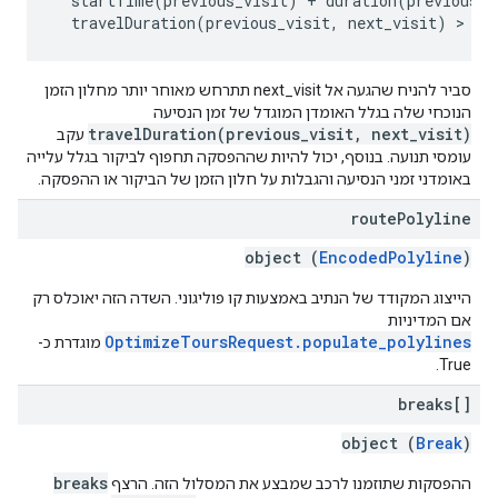
  startTime(previous_visit) + duration(previous_vi
סביר להניח שהגעה אל next_visit תתרחש מאוחר יותר מחלון הזמן
הנוכחי שלה בגלל האומדן המוגדל של זמן הנסיעה
travelDuration(previous_visit, next_visit)
עקב
עומסי תנועה. בנוסף, יכול להיות שההפסקה תחפוף לביקור בגלל עלייה
באומדני זמני הנסיעה והגבלות על חלון הזמן של הביקור או ההפסקה.
route
Polyline
object (
EncodedPolyline
)
הייצוג המקודד של הנתיב באמצעות קו פוליגוני. השדה הזה יאוכלס רק
אם המדיניות
OptimizeToursRequest.populate_polylines
מוגדרת כ-
True.
breaks[]
object (
Break
)
breaks
ההפסקות שתוזמנו לרכב שמבצע את המסלול הזה. הרצף