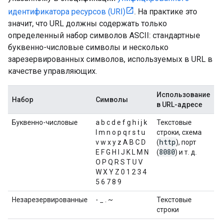
идентификатора ресурсов (URI)
. На практике это
значит, что URL должны содержать только
определенный набор символов ASCII: стандартные
буквенно-числовые символы и несколько
зарезервированных символов, используемых в URL в
качестве управляющих.
Использование
Набор
Символы
в URL-адресе
Буквенно-числовые
a b c d e f g h i j k
Текстовые
l m n o p q r s t u
строки, схема
http
v w x y z A B C D
(
), порт
8080
E F G H I J K L M N
(
) и т. д.
O P Q R S T U V
W X Y Z 0 1 2 3 4
5 6 7 8 9
Незарезервированные
- _ . ~
Текстовые
строки