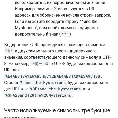
использовать в их первоначальном значении.
Например, символ
?
используется в URL-
адресах для обозначения начала строки запроса.
Если вы хотите передать строку "? and the
Mysterions", вам необходимо закодировать
вопросительный знак (
'?'
).
Кодирование URL проводится с помощью символа
'%'
и двухсимвольного шестнадцатеричного
значения, соответствующего данному символу в UTF-
8. Например,
上海+中國
в UTF-8 будет закодирован для
URL как
%E4%B8%8A%E6%B5%B7%2B%E4%B8%AD%E5%9C%8B
.
Строка
? and the Mysterians
будет закодирована
для URL как
%3F+and+the+Mysterians
или
%3F%20and%20the%20Mysterians
.
Часто используемые символы
,
требующие
кодирования