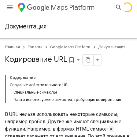
Maps Platform
Документация
Главная
Товары
Google Maps Platform
Документация
Кодирование URL
bookmark_border
Содержание
Создание действительного URL
Специальные символы
Часто используемые символы, требующие кодирования
В URL нельзя использовать некоторые символы,
например пробел. Другие же имеют специальные
функции. Например, в формах HTML символ
=
отделяет параметр от его значения. По этой причине в