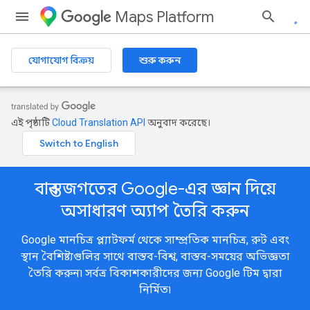
Maps Platform
যোগাযোগ বিক্রয়
শুরু করুন
এই পৃষ্ঠাটি
Cloud Translation API
অনুবাদ করেছে।
বাস্তব জগতের Google-এর জ্ঞান দিয়ে
অসাধারণ অ্যাপ তৈরি করুন
Google মানচিত্র প্ল্যাটফর্ম থেকে সাম্প্রতিক মানচিত্র, রুট এবং
স্থান বৈশিষ্ট্যগুলির সাথে বাস্তব-বিশ্ব, বাস্তব-সময়ের অভিজ্ঞতা
তৈরি করুন৷ সর্বত্র বিকাশকারীদের জন্য Google টিম দ্বারা
নির্মিত৷