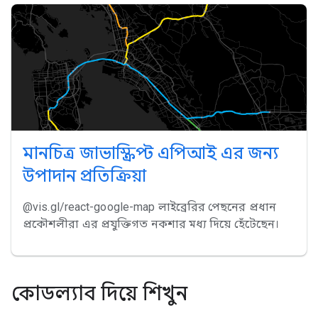
মানচিত্র জাভাস্ক্রিপ্ট এপিআই এর জন্য
উপাদান প্রতিক্রিয়া
@vis.gl/react-google-map লাইব্রেরির পেছনের প্রধান
প্রকৌশলীরা এর প্রযুক্তিগত নকশার মধ্য দিয়ে হেঁটেছেন।
কোডল্যাব দিয়ে শিখুন