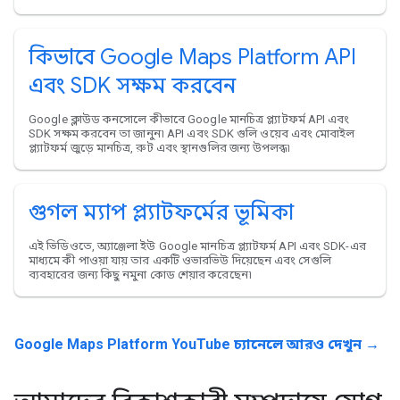
কিভাবে Google Maps Platform API
এবং SDK সক্ষম করবেন
Google ক্লাউড কনসোলে কীভাবে Google মানচিত্র প্ল্যাটফর্ম API এবং
SDK সক্ষম করবেন তা জানুন৷ API এবং SDK গুলি ওয়েব এবং মোবাইল
প্ল্যাটফর্ম জুড়ে মানচিত্র, রুট এবং স্থানগুলির জন্য উপলব্ধ৷
গুগল ম্যাপ প্ল্যাটফর্মের ভূমিকা
এই ভিডিওতে, অ্যাঞ্জেলা ইউ Google মানচিত্র প্ল্যাটফর্ম API এবং SDK-এর
মাধ্যমে কী পাওয়া যায় তার একটি ওভারভিউ দিয়েছেন এবং সেগুলি
ব্যবহারের জন্য কিছু নমুনা কোড শেয়ার করেছেন৷
Google Maps Platform YouTube চ্যানেলে আরও দেখুন →