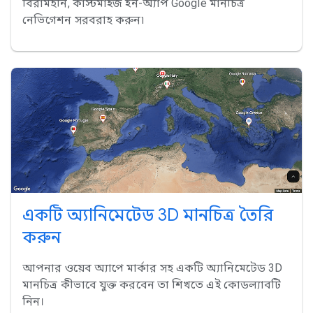
বিরামহীন, কাস্টমাইজ ইন-অ্যাপ Google মানচিত্র
নেভিগেশন সরবরাহ করুন৷
একটি অ্যানিমেটেড 3D মানচিত্র তৈরি
করুন
আপনার ওয়েব অ্যাপে মার্কার সহ একটি অ্যানিমেটেড 3D
মানচিত্র কীভাবে যুক্ত করবেন তা শিখতে এই কোডল্যাবটি
নিন।