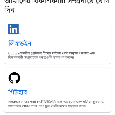
আমাদের বিকাশকারী সম্প্রদায়ে যোগ
দিন
লিঙ্কডইন
Google মানচিত্র প্ল্যাটফর্ম টিমের সর্বশেষ খবর অনুসরণ করুন এবং
বিকাশকারী সম্প্রদায়ের প্রকল্পগুলি উদযাপন করুন৷
গিটহাব
আমাদের ওপেন সোর্স ইউটিলিটিগুলি এবং উদাহরণ অ্যাপগুলি দেখুন যাতে
আপনাকে আরও ভাল এবং দ্রুত তৈরি করতে সহায়তা করে৷