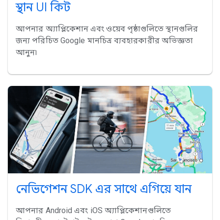
স্থান UI কিট
আপনার অ্যাপ্লিকেশান এবং ওয়েব পৃষ্ঠাগুলিতে স্থানগুলির
জন্য পরিচিত Google মানচিত্র ব্যবহারকারীর অভিজ্ঞতা
আনুন৷
নেভিগেশন SDK এর সাথে এগিয়ে যান
আপনার Android এবং iOS অ্যাপ্লিকেশানগুলিতে