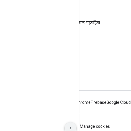
संसाधन
Google Content API for Shopping
Google Content API for Shopping की सामान्य गड़बड़ियां
समुदाय फ़ोरम
सहायता
Merchant Center
Android
Chrome
Firebase
Google Cloud
शर्तें
निजता
ICP证合字B2-20070004号
Manage cookies