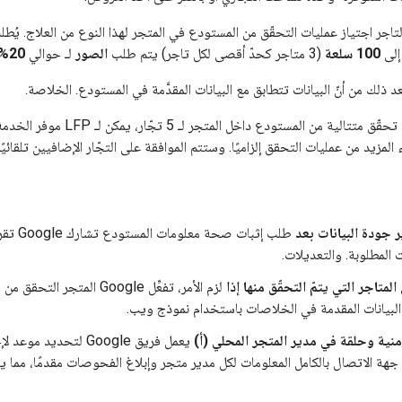
إلى
100 سلعة
(3 متاجر كحدّ أقصى لكل تاجر) يتم طلب
الصور
لـ حوالي
20% من السلع المدرجة
بعد اجتياز 5 عمليات تحقّق متتالية من
المزيد من عمليات التحقق إلزاميًا. وستتم الموافقة على التجّار الإضافيين تلقائيًا
 جودة البيانات بعد
طلب إثبات
ات المطلوبة. والتعديلات.
لمتاجر التي يتمّ التحقّق منها إذا
لزم الأمر، تفعِّل Google الم
 البيانات المقدمة في الخلاصات باستخدام نموذج ويب.
منية وحلقة في مدير المتجر المحلي (أ)
يعمل فريق Google لتحد