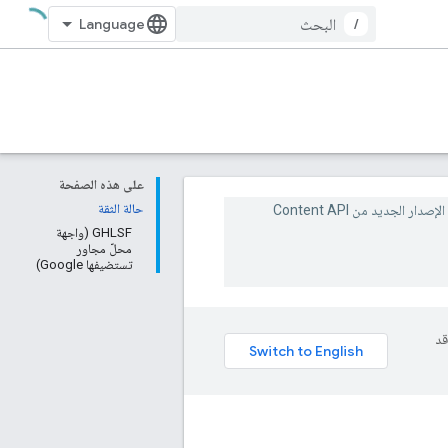
/
على هذه الصفحة
حالة الثقة
بدلاً من ذلك. وهو الإصدار الجديد من Content API
GHLSF (واجهة
محلّ مجاور
تستضيفها Google)
وقد