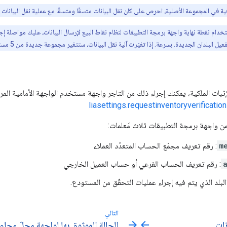
ية في المجموعة الأصلية، احرص على كان نقل البيانات متسقًا ومتسقًا مع عملية نقل البيانات ا
ام نقطة نهاية واجهة برمجة التطبيقات لنظام نقاط البيع لإرسال البيانات، عليك مواصلة إجر
دان الجديدة. بسرعة. إذا تغيّرت آلية نقل البيانات، ستتغير مجموعة جديدة من 5 مستودعات مطلوبة مرة أخرى.
ثبات الملكية، يمكنك إجراء ذلك من التاجر واجهة مستخدم الواجهة الأمامية المر
liasettings.requestinventoryverification
ن واجهة برمجة التطبيقات ثلاث مَعلمات:
m
: رقم تعريف مجمّع الحساب المتعدّد العملاء
: رقم تعريف الحساب الفرعي أو حساب العميل الخارجي
البلد الذي يتم فيه إجراء عمليات التحقّق من المستودع.
التالي
arrow_forward
arrow_back
نات
الحالة الموثوق بها لواجهة محلّ مجا