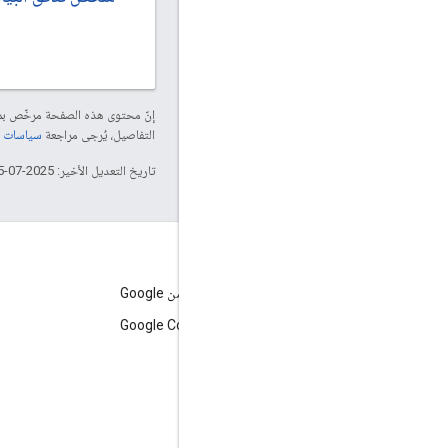
إنّ محتوى هذه الصفحة مرخّص 
التفاصيل، يُرجى مراجعة
سياسات موقع elopers
تاريخ التعديل الأخير: 2025-07-25 (حسب التوقيت العالمي المتفَّق عليه)
الموارد
واجهة برمجة تطبيقات المحتوى في Shopping من Google
الأخطاء الشائعة في Google Content API for Shopping
المنتدى
الدعم
Merchant Center