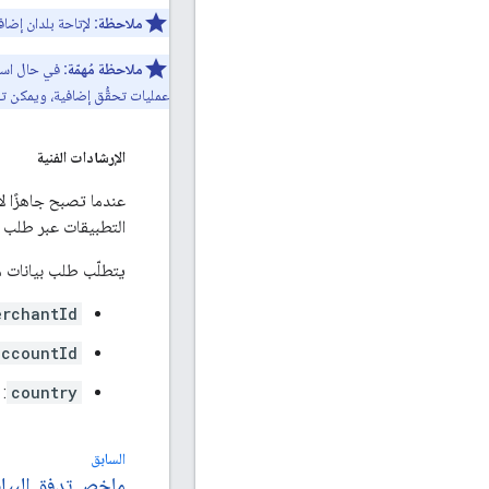
ملاحظة:
لإتاحة بلدان إضاف
ملاحظة مُهمّة:
في حال استخد
عمليات تحقُّق إضافية، ويمكن تفعيل البل
الإرشادات الفنية
عندما تصبح جاهزًا لإ
التطبيقات عبر طلب
يتطلّب طلب بيانات م
erchantId
accountId
country
: 
السابق
ملخص تدفق البيا