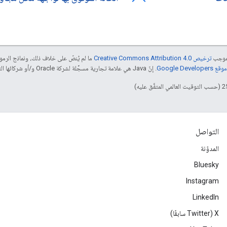
بموجب
ترخيص Creative Commons Attribution 4.0‏
ما لم يُنصّ على خلاف ذلك، ونماذج الر
Google Dev‏
. إنّ Java هي علامة تجارية مسجَّلة لشركة Oracle و/أو شركائها التابعين.
التواصل
المدوّنة
Bluesky
Instagram
LinkedIn
‫X ‏(Twitter سابقًا)