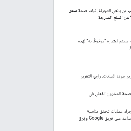
سعر
.
 المستودع داخل المتجر لـ 5 تجّار، يمكن لـ LFP موفر الخدمة سيتم اعتباره "موثوقًا به" لهذه
.
 صحة معلومات المستودع تشارك Google تقرير جودة البيانات. راجِع التقرير
تجر التحقق من صحة المخزون الفعلي في
يد موعد لإجراء عمليات تحقق مناسبة
للوقت تقديم جهة الاتصال بالكامل المعلومات لكل مدير متجر وإبلاغ الفحوصات مقدمًا، مما يساعد على فريق Google وفِرق