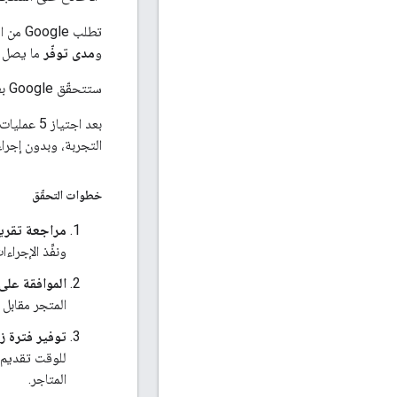
تطلب Google من التاجر اجتياز عمليات التحقّق من المستودع في المتجر لهذا النوع من العلاج. يُطلب من بائعي التجزئة إثبات صحة
و
مدى توفّر
ما يصل 
ستتحقّق Google بعد ذلك من أنّ البيانات تتطابق مع البيانات المقدَّمة في المستودع. الخلاصة.
التجربة، وبدون إجراء 
خطوات التحقّق
مراجعة تقرير
ونفِّذ الإجراء
الموافقة على ا
المتجر مقابل
توفير فترة ز
المتاجر.