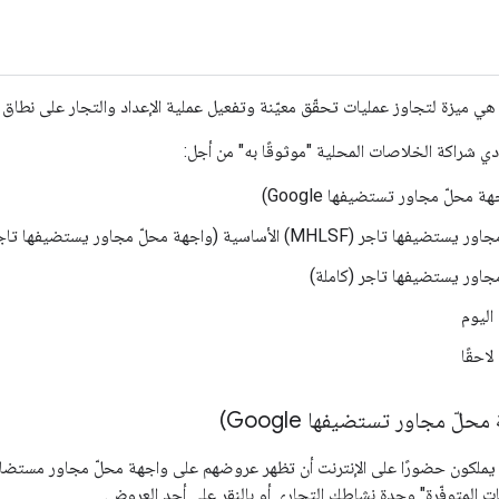
 هي ميزة لتجاوز عمليات تحقّق معيّنة وتفعيل عملية الإعداد والتجار على نطاق 
ّدي شراكة الخلاصات المحلية "موثوقًا به" من أجل:
ر (MHLSF) الأساسية (واجهة محلّ مجاور يستضيفها تاجر)
جاور يستضيفها تاجر (كاملة)
اليوم
احقًا
 لا يملكون حضورًا على الإنترنت أن تظهر عروضهم على واجهة محلّ مجاور مست
ات المتوفّرة" وحدة نشاطك التجاري أو بالنقر على أحد العروض.