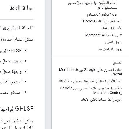
الحالة الموثوق بها لواجهة محلّ مجاور
حالة الثقة
يستضيفها تاجر
حالة "موثوق" للاستلام
الحملة في "إعلانات Google"
"الحالة الموثوق بها"
الأسئلة الشائعة
نقل بيانات Merchant API
يمكن اعتبار أحد مزوِ
سجل التغيير
يُرجى التواصل معنا
GHLSF (واجهة محلّ مجاور تستضيفها Google)
واجهة محلّ مجاور يستضيفها تاج
الملحق
الملف التجاري على Google وربط Merchant
واجهة محلّ م
Center
الحدّ الأدنى للحقول المطلوبة لتحميل ملف CSV
استلام الطلب 
ملخّص الربط بين الملف التجاري على Google
استلام الطلب ل
وMerchant Center
إجراء رابط حساب ثلاثي الأبعاد
GHLSF (واجهة محلّ مجاور تستضيفها Google)
يمكن للتجّار الذين
"الاطّلاع على المنتج