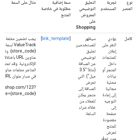
نوع
تجربة
التعليق
سمة إضافية
مثال على السمة
العنصر
المستخدم
التوضيحي
مطلوبة في خلاصة
المعروض
المنتج
على
Shopping
كامل
يؤدي
سيظهر
[
link_template
]
يجب تضمين معلمة
النقر على
للمستخدمين
ValueTrack لسم
إعلان
تعليق
{store_code}.
للمنتجات
توضيحي
عناوين URL باختلا
داخل
عن المسافة
الإلكترونية. وقد تمثل ر
المتجر أو
(مثلاً "3.5
بيانات
ميل"). التي
في مسار عنوان URL. مثال:
محلية
تعرض
//myshop.com/123?
مجانية
المسافة إلى
tore={store_code}
إلى إعادة
متجر يمكن
التوجيه
للعملاء من
إلى
خلاله شراء
صفحة
السلعة.
مقصودة
للمنتج
تعرض
مدى توفّر