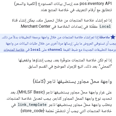
pos.inventory API عند إرسال بيانات المستودع (الكمية والسعر)
تتطابق مع أرقام التعريف في خلاصة المنتج هذه.
إذا تم إنشاء خلاصة المنتجات من خلال تحميل ملف، يمكن إنشاء قناة
Local
مفعَّلة في إعدادات الخلاصة في Merchant Center.
ملاحظة:
إذا تم إنشاء خلاصة المنتجات من خلال واجهة برمجة التطبيقات بدلاً من ذلك،
يجب أن تستوفي العروض ما يلي: إرسالها مرة أخرى من خلال طلبات البيانات من واجهة
برمجة التطبيقات الجديدة مع ضبط القيمة
channel
على
local
في
خلاصة المنتجات
إذا لم تكن خلاصة المنتجات متوفّرة بعد، يجب إنشاؤها وتفعيلها
"المحلي". بعد ذلك، اتبع الإجراء الموضح في القسم السابق.
واجهة محلّ مجاور يستضيفها تاجر (كاملة)
على غرار واجهة محلّ مجاور يستضيفها تاجر (MHLSF Basic)، بعد
تحديد نوع واجهة المحل المجاور كتاجر، يجب تعديل خلاصة المنتجات.
يتطلب واجهة محلّ مجاور يستضيفها تاجر
link_template
في
خلاصة المنتجات التي يجب أن تتضمّن مَعلمة {store_code}.