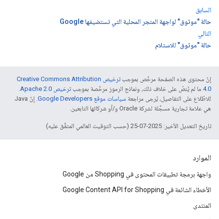
السابق
حالة "موثوق" لواجهة المتجر المحلية التي تستضيفها Google
التالي
حالة "موثوق" للاستلام
إنّ محتوى هذه الصفحة مرخّص بموجب
ترخيص Creative Commons Attribution
4.0‏
ما لم يُنصّ على خلاف ذلك، ونماذج الرموز مرخّصة بموجب
ترخيص Apache 2.0‏
.
للاطّلاع على التفاصيل، يُرجى مراجعة
سياسات موقع Google Developers‏
. إنّ Java
هي علامة تجارية مسجَّلة لشركة Oracle و/أو شركائها التابعين.
تاريخ التعديل الأخير: 2025-07-25 (حسب التوقيت العالمي المتفَّق عليه)
الموارد
واجهة برمجة تطبيقات المحتوى في Shopping من Google
الأخطاء الشائعة في Google Content API for Shopping
المنتدى