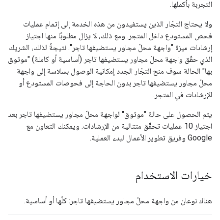
التجربة بأكملها.
ولا يحتاج التجّار الذين يستفيدون من هذه الخدمة إلى إتمام عمليات
فحص المستودع داخل المتجر. ومع ذلك، لا يزال مطلوبًا منها اجتياز
إرشادات ميزة "واجهة محلّ مجاور يستضيفها تاجر". نتيجةً لذلك، الشريك
الذي حقّق واجهة محلّ مجاور يستضيفها تاجر (أساسية أو كاملة) "موثوق
بها" الحالة سوف منح التجّار الجدد إمكانية الوصول بسلاسة إلى واجهة
محلّ مجاور يستضيفها تاجر بدون الحاجة إلى فحوصات المستودع أو
الإرشادات في المتجر.
يتم الحصول على حالة "موثوق" لواجهة محلّ مجاور يستضيفها تاجر بعد
اجتياز 10 عمليات تحقّق متتالية من الإرشادات. ويمكنك التعاون مع
Google وفريق تطوير الأعمال لبدء العملية.
خيارات الاستخدام
هناك نوعان من واجهة محلّ مجاور يستضيفها تاجر: كلّها أو أساسية.