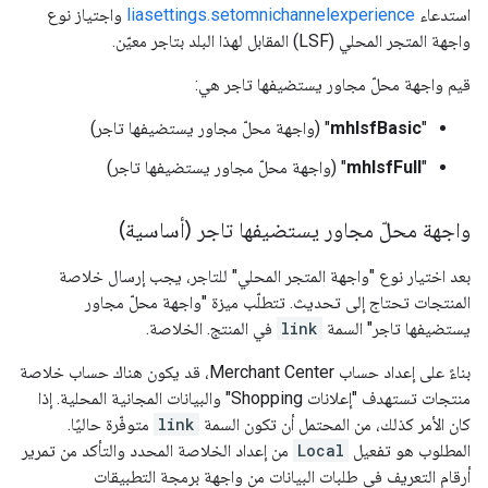
استدعاء
liasettings.setomnichannelexperience
واجتياز نوع
واجهة المتجر المحلي (LSF) المقابل لهذا البلد بتاجر معيّن.
قيم واجهة محلّ مجاور يستضيفها تاجر هي:
"
mhlsfBasic
" (واجهة محلّ مجاور يستضيفها تاجر)
"
mhlsfFull
" (واجهة محلّ مجاور يستضيفها تاجر)
واجهة محلّ مجاور يستضيفها تاجر (أساسية)
بعد اختيار نوع "واجهة المتجر المحلي" للتاجر، يجب إرسال خلاصة
المنتجات تحتاج إلى تحديث. تتطلّب ميزة "واجهة محلّ مجاور
يستضيفها تاجر" السمة
link
في المنتج. الخلاصة.
بناءً على إعداد حساب Merchant Center، قد يكون هناك حساب خلاصة
منتجات تستهدف "إعلانات Shopping" والبيانات المجانية المحلية. إذا
كان الأمر كذلك، من المحتمل أن تكون السمة
link
متوفّرة حاليًا.
المطلوب هو تفعيل
Local
من إعداد الخلاصة المحدد والتأكد من تمرير
أرقام التعريف في طلبات البيانات من واجهة برمجة التطبيقات