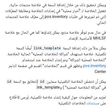
ويمكن تحقيق ذلك من خلال إضافة السمة في خلاصة منتجات حالية،
تفعيل الخلاصة لـ "أخبار محلية" في إعدادات الخلاصة ومطابقة المعرّفات
التي تم تمريرها في طلبات pos.inventory إلى معرّف خلاصة المنتجات
الحالي.
في حال عدم توفّر خلاصة منتج، يمكن إنشاؤها كما هي الحال مع خلاصة
MHLSF الأساسية. الإعداد.
يمكن بدلاً من ذلك إضافة السمة
link_template
أيضًا كسمة
تكميلية. خلاصة تستهدف "شراكة الخلاصات المحلية" الحالية الخلاصة.
"الخلاصة المحلية الشراكة" يتم إنشاء الخلاصة عند استخدام
pos.inventory
وتظهر في قسم "الخلاصات" القسم في صفحة التاجر
Center.
يمكن أن تتضمّن الخلاصة التكميلية سمتَين:
id
(تتطابق مع السمة
id
في "شراكة الخلاصة المحلية" ) وlink_template.
لمزيد من المعلومات حول كيفية إنشاء خلاصة تكميلية، يُرجى الاطّلاع
على
مستندات
الخلاصات التكميلية