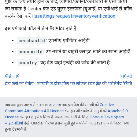
पुष्टि के लिए तैयार होने के बाद, व्यापारी/कंपनी/कारोबारी से ऐसा किया
जा सकता है Center फ़्रंट एंड यूज़र इंटरफ़ेस (यूआई) या एपीआई से कॉल
करके ऐसा करें
liasettings.requestinventoryverification
इस एपीआई कॉल में तीन पैरामीटर होते हैं:
merchantId
: एमसीए एग्रीगेटर आईडी
accountId
: उप-खाते या बाहरी क्लाइंट खाते का खाता आईडी.
country
: वह देश जहां इन्वेंट्री की जांच की जाती है.
पीछे जाएं
आगे बढ़ें
डेटा फ़्लो का रीकैप
व्यापारी के होस्ट किए गए लोकल स्टोर फ़्रंट की भरोसेमंद स्थिति
जब तक कुछ अलग से न बताया जाए, तब तक इस पेज की सामग्री को
Creative
Commons Attribution 4.0 License
के तहत और कोड के नमूनों को
Apache 2.0
License
के तहत लाइसेंस मिला है. ज़्यादा जानकारी के लिए,
Google Developers
साइट नीतियां
देखें. Oracle और/या इससे जुड़ी हुई कंपनियों का, Java एक रजिस्टर किया
हुआ ट्रेडमार्क है.