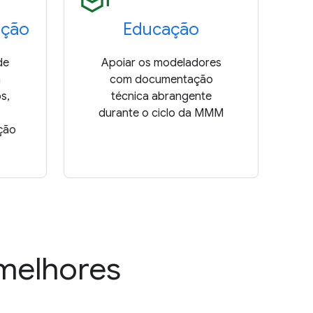
ação
Educação
de
Apoiar os modeladores
m
com documentação
s,
técnica abrangente
durante o ciclo da MMM
ção
 melhores