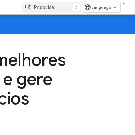
/
melhores
 e gere
cios