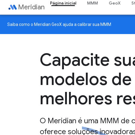
Página inicial
MMM
GeoX
S
Meridian
Saiba como o
Meridian GeoX
ajuda a calibrar sua MMM
Capacite su
modelos de 
melhores re
O Meridian é uma MMM de có
oferece soluções inovadoras