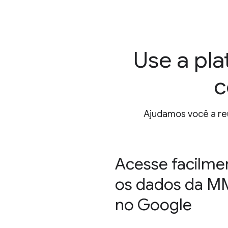
Use a pl
c
Ajudamos você a re
Acesse facilme
os dados da 
no Google