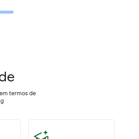
ade
s em termos de
ng