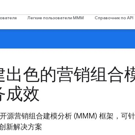
зователя
Легкие пользователи МММ
Справочник по API
建出色的营销组合
务成效
 构建的开源营销组合建模分析 (MMM) 框架，可
创新解决方案