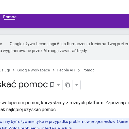
Pomoc
Google używa technologii AI do tłumaczenia treści na Twój pref
ia wygenerowane przez AI mogą zawierać błędy.
Usługi
Google Workspace
People API
Pomoc
yskać pomoc
bookmark_border
weloperom pomoc, korzystamy z różnych platform. Zapoznaj się
jak najlepiej uzyskać pomoc.
owinny być używane tylko w przypadku problemów
programistów
. Opini
e
lub
Zgłoś problem
w interfejsie usługi.