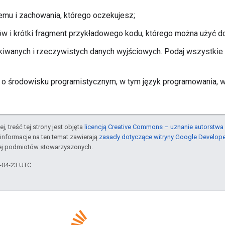
emu i zachowania, którego oczekujesz;
ów i krótki fragment przykładowego kodu, którego można użyć d
iwanych i rzeczywistych danych wyjściowych. Podaj wszystkie k
 o środowisku programistycznym, w tym język programowania, wer
j, treść tej strony jest objęta
licencją Creative Commons – uznanie autorstwa 
informacje na ten temat zawierają
zasady dotyczące witryny Google Develop
jej podmiotów stowarzyszonych.
6-04-23 UTC.