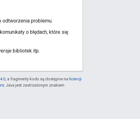
o odtworzenia problemu.
omunikaty o błędach, które się
sje bibliotek itp.
4.0
, a fragmenty kodu są dostępne na
licencji
ers
. Java jest zastrzeżonym znakiem