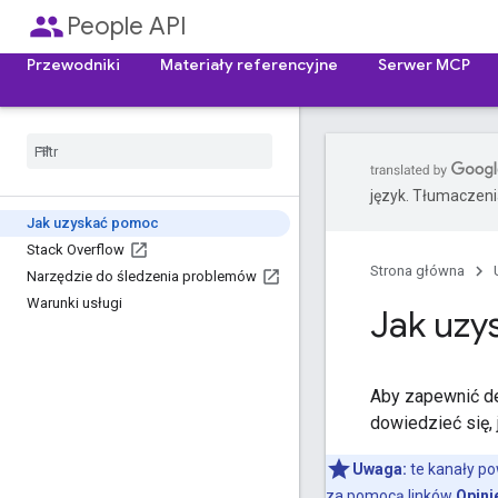
people
People API
Przewodniki
Materiały referencyjne
Serwer MCP
język. Tłumaczen
Jak uzyskać pomoc
Stack Overflow
Strona główna
Narzędzie do śledzenia problemów
Warunki usługi
Jak uz
Aby zapewnić de
dowiedzieć się, 
Uwaga:
te kanały p
za pomocą linków
Opini