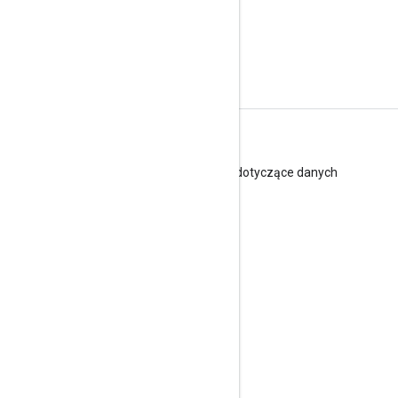
Terminy
Usługi interfejsów API Google: zasady dotyczące danych
użytkownika