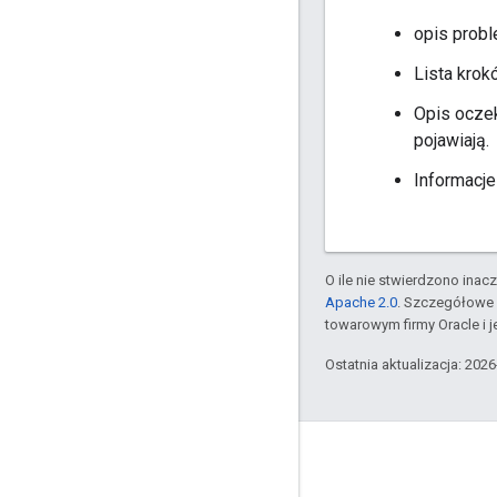
opis probl
Lista krok
Opis oczek
pojawiają.
Informacje
O ile nie stwierdzono inacze
Apache 2.0
. Szczegółowe 
towarowym firmy Oracle i 
Ostatnia aktualizacja: 202