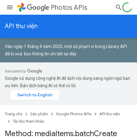
Photos APIs
API thư viện
Vào ngày 1 tháng 4 năm 2025, một số phạm vi trong Library API
đã bị xoá.
Đọc thông tin chi tiết tại đây
.
Google sử dụng công nghệ AI để dịch nội dung sang ngôn ngữ bạn
ưu tiên. Bản dịch bằng AI có thể có lỗi.
Trang chủ
Sản phẩm
Google Photos APIs
API thư viện
Tài liệu tham khảo
Method: media
Items
.
batch
Create