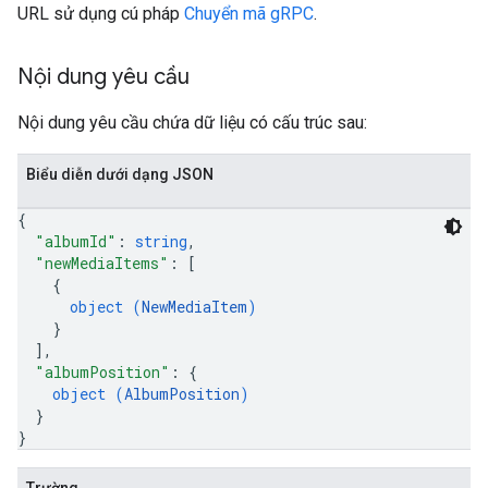
URL sử dụng cú pháp
Chuyển mã gRPC
.
Nội dung yêu cầu
Nội dung yêu cầu chứa dữ liệu có cấu trúc sau:
Biểu diễn dưới dạng JSON
{
"albumId"
: 
string
,
"newMediaItems"
: 
[
{
object (
NewMediaItem
)
}
]
,
"albumPosition"
: 
{
object (
AlbumPosition
)
}
}