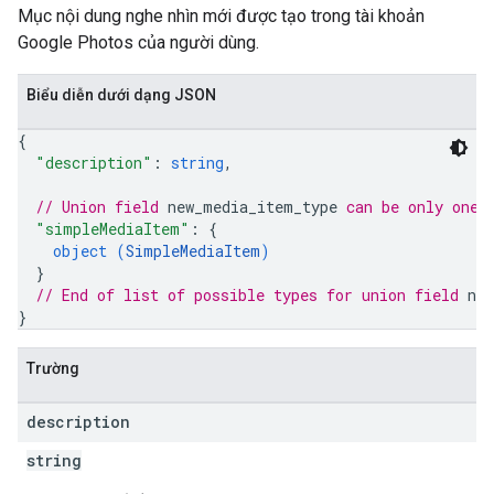
Mục nội dung nghe nhìn mới được tạo trong tài khoản
Google Photos của người dùng.
Biểu diễn dưới dạng JSON
{
"description"
: 
string
,
// Union field 
new_media_item_type
 can be only one 
"simpleMediaItem"
: 
{
object (
SimpleMediaItem
)
}
// End of list of possible types for union field 
ne
}
Trường
description
string