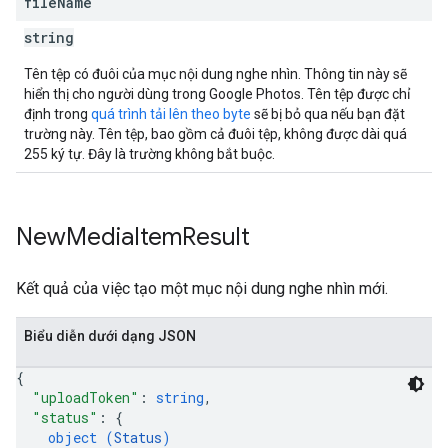
file
Name
string
Tên tệp có đuôi của mục nội dung nghe nhìn. Thông tin này sẽ
hiển thị cho người dùng trong Google Photos. Tên tệp được chỉ
định trong
quá trình tải lên theo byte
sẽ bị bỏ qua nếu bạn đặt
trường này. Tên tệp, bao gồm cả đuôi tệp, không được dài quá
255 ký tự. Đây là trường không bắt buộc.
New
Media
Item
Result
Kết quả của việc tạo một mục nội dung nghe nhìn mới.
Biểu diễn dưới dạng JSON
{
"uploadToken"
: 
string
,
"status"
: 
{
object (
Status
)