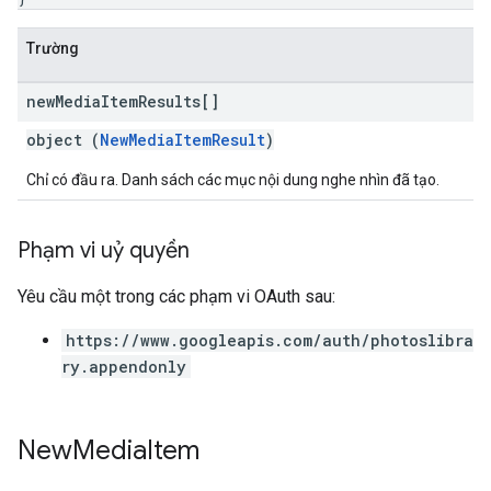
Trường
new
Media
Item
Results[]
object (
NewMediaItemResult
)
Chỉ có đầu ra. Danh sách các mục nội dung nghe nhìn đã tạo.
Phạm vi uỷ quyền
Yêu cầu một trong các phạm vi OAuth sau:
https://www.googleapis.com/auth/photoslibra
ry.appendonly
New
Media
Item