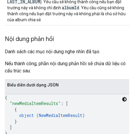
LAST_IN_ALBUM
). Yêu cầu sẽ không thành công nếu bạn đặt
albumId
trường này và không chỉ định
. Yêu cầu cũng sẽ không
thành công nếu bạn đặt trường này và không phải là chủ sở hữu
của album chia sẻ.
Nội dung phản hồi
Danh sách các mục nội dung nghe nhìn đã tạo.
Nếu thành công, phần nội dung phản hồi sẽ chứa dữ liệu có
cấu trúc sau:
Biểu diễn dưới dạng JSON
{
"newMediaItemResults"
: 
[
{
object (
NewMediaItemResult
)
}
]
}