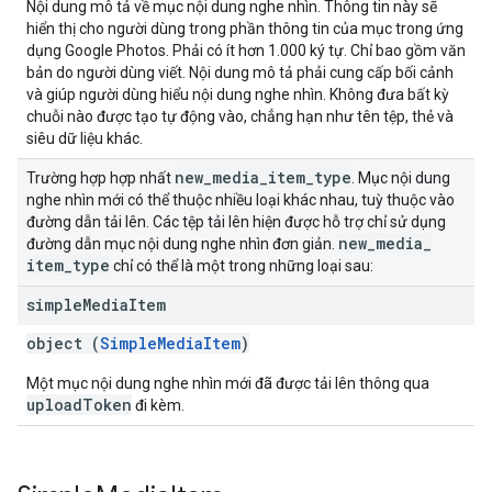
Nội dung mô tả về mục nội dung nghe nhìn. Thông tin này sẽ
hiển thị cho người dùng trong phần thông tin của mục trong ứng
dụng Google Photos. Phải có ít hơn 1.000 ký tự. Chỉ bao gồm văn
bản do người dùng viết. Nội dung mô tả phải cung cấp bối cảnh
và giúp người dùng hiểu nội dung nghe nhìn. Không đưa bất kỳ
chuỗi nào được tạo tự động vào, chẳng hạn như tên tệp, thẻ và
siêu dữ liệu khác.
new
_
media
_
item
_
type
Trường hợp hợp nhất
. Mục nội dung
nghe nhìn mới có thể thuộc nhiều loại khác nhau, tuỳ thuộc vào
đường dẫn tải lên. Các tệp tải lên hiện được hỗ trợ chỉ sử dụng
new
_
media
_
đường dẫn mục nội dung nghe nhìn đơn giản.
item
_
type
chỉ có thể là một trong những loại sau:
simple
Media
Item
object (
SimpleMediaItem
)
Một mục nội dung nghe nhìn mới đã được tải lên thông qua
uploadToken
đi kèm.