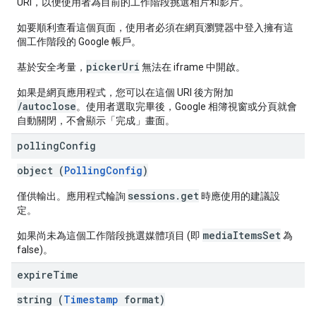
URI，以便使用者為目前的工作階段挑選相片和影片。
如要順利查看這個頁面，使用者必須在網頁瀏覽器中登入擁有這
個工作階段的 Google 帳戶。
pickerUri
基於安全考量，
無法在 iframe 中開啟。
如果是網頁應用程式，您可以在這個 URI 後方附加
/autoclose
。使用者選取完畢後，Google 相簿視窗或分頁就會
自動關閉，不會顯示「完成」畫面。
polling
Config
object (
PollingConfig
)
sessions.get
僅供輸出。應用程式輪詢
時應使用的建議設
定。
mediaItemsSet
如果尚未為這個工作階段挑選媒體項目 (即
為
false)。
expire
Time
string (
Timestamp
format)