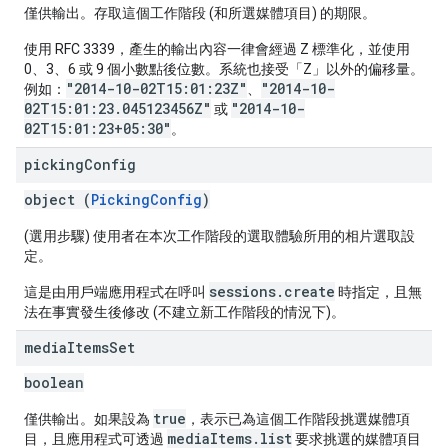
僅供輸出。存取這個工作階段 (和所選媒體項目) 的期限。
使用 RFC 3339，產生的輸出內容一律會經過 Z 標準化，並使用
0、3、6 或 9 個小數點後位數。系統也接受「Z」以外的偏移量。
"2014-10-02T15:01:23Z"
"2014-10-
例如：
、
02T15:01:23.045123456Z"
"2014-10-
或
02T15:01:23+05:30"
。
picking
Config
object (
PickingConfig
)
(選用步驟) 使用者在本次工作階段的選取體驗所用的相片選取設
定。
sessions.create
這是由用戶端應用程式在呼叫
時指定，且無
法在事實發生後修改 (不建立新工作階段的情況下)。
media
Items
Set
boolean
true
僅供輸出。如果設為
，表示已為這個工作階段挑選媒體項
mediaItems.list
目，且應用程式可透過
要求挑選的媒體項目