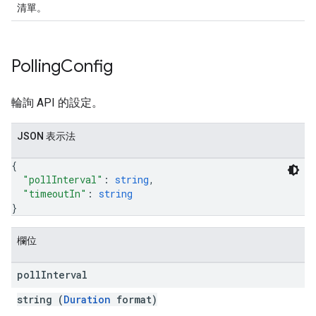
清單。
Polling
Config
輪詢 API 的設定。
JSON 表示法
{
"pollInterval"
: 
string
,
"timeoutIn"
: 
string
}
欄位
poll
Interval
string (
Duration
format)