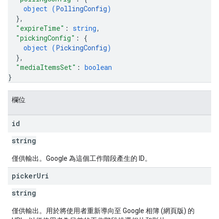
object (
PollingConfig
)
}
,
"expireTime"
: 
string
,
"pickingConfig"
: 
{
object (
PickingConfig
)
}
,
"mediaItemsSet"
: 
boolean
}
欄位
id
string
僅供輸出。Google 為這個工作階段產生的 ID。
picker
Uri
string
僅供輸出。用於將使用者重新導向至 Google 相簿 (網頁版) 的