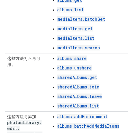
albums.get
albums.list
mediaItems.batchGet
mediaItems.get
mediaItems.list
mediaItems.search
albums.share
这些方法将不再可
用。
albums.unshare
sharedAlbums.get
sharedAlbums.join
sharedAlbums.leave
sharedAlbums.list
albums.addEnrichment
这些方法将添加
photoslibrary
.
albums.batchAddMediaItems
edit
.