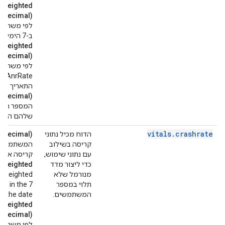
rWeighted
e.Decimal)
ב-7 הימים עד התאריך כולל.
rWeighted
e.Decimal)
לפי משתמש
התאריך כול
e.Decimal)
המספר המש
שלהם היו ז
vitals
.
crashrate
הדוח מכיל נתוני
e.Decimal)
קריסה בשילוב
המשתמשים ה
עם נתוני שימוש,
קריסה אחת 
כדי ליצור מדד
rWeighted
מנורמל שלא
r-weighted
תלוי במספר
ic in the 7
המשתמשים.
g the date.
(google.type.Decimal)