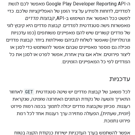
ה-Google Play Developer Reporting API מאפשר לכם לגשת
למדדים, לדוחות ולמידע על ציר הזמן של האפליקציות שלכם. כדי
לפשט ככל האפשר את השימוש ב-API,
קבוצות מדדים
מאפשרות גישה סטנדרטית למדדים. קבוצת מדדים היא קיבוץ לוגי
של מדדים קשורים שיש להם מאפיינים משותפים (כמו עדכניות
וגרנולריות) שאפשר לשלוח לגביהם שאילתות ביחד. קבוצת מדדים
מכילה גם מספר מאפיינים שבהם אפשר להשתמש כדי לסנן או
ליצור פירוטים. אלא אם צוין אחרת, אפשר לפרט או לסנן את כל
המדדים לפי כל המאפיינים הזמינים.
עדכניות
לכל משאב של קבוצת מדדים יש שיטה סטנדרטית
GET
לאחזור
התאריך והשעה של נקודת הנתונים האחרונה שזמינה, שנקראת
רעננות. מכיוון שקבוצת מדדים יכולה לתמוך בכמה רמות פירוט
(יומית, שעתית), הפעולה מחזירה ערך רעננות אחד לכל רמת
פירוט נתמכת.
אפשר להשתמש בערך העדכניות ישירות כנקודת הקצה בטווח