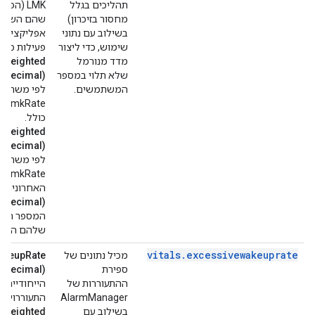
תהליכים בגלל
LMK (הפ
מחסור בזיכרון)
שהם השתמשו
בשילוב עם נתוני
אפליקציה נ
שימוש, כדי ליצור
פעילות כלש
מדד מנורמל
rWeighted
שלא תלוי במספר
e.Decimal)
המשתמשים.
לפי משתמש
כולל.
(google.type.Decimal)
לפי משתמש
האחרונים, 
e.Decimal)
המספר המש
שלהם היו ז
vitals
.
excessivewakeuprate
מכיל נתונים של
akeupRate
ספירת
e.Decimal)
ההתעוררות של
AlarmManager
התעוררויות
בשילוב עם
rWeighted