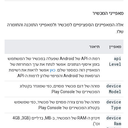
מאפייני המכשיר
אלה המאפיינים הספציפיים למכשיר ולמאפייני התוכנה והחומרה
שלו.
מאפיין
תיאור
api
רמת ה-API של Android שפעלה במכשיר של המשתמש
Level
בזמן איסוף הנתונים. אפשר לנתח את ערך המחרוזת של
המאפיין הזה כמספר שלם.
כאן
אפשר לראות את רשימת
הגרסאות של Android והמיפוי שלהן לרמות ה-API.
device
מזהה של דגם מכשיר מסוים, כפי שמוגדר בקטלוג
Model
המכשירים של Play Console.
device
מזהה של גורם צורה מסוים של מכשיר, כפי שמשמש
Type
בקטלוג המכשירים של Play Console.
device
זיכרון ה-RAM של המכשיר, ב-MB, בדליים (3GB,‏ 4GB
Ram
וכו').