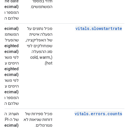
תלוי במספר
g the date.
המשתמשים.
e.Decimal)
המספר המש
שלהם היו ז
vitals
.
slowstartrate
מכיל נתונים על
e.Decimal)
הפעלה איטית
המשתמשים 
של האפליקציה,
שהפעילו אי
שמחולקים לפי
rWeighted
סוג ההפעלה
e.Decimal)
(cold, warm,
hot).
הימים עד ה
rWeighted
e.Decimal)
הימים עד ה
e.Decimal)
המספר המש
שלהם היו ז
vitals
.
errors
.
counts
מכיל ספירות של
הערה:
דוחות שגיאות לא
של ה-API.
מנורמלים.
e.Decimal)