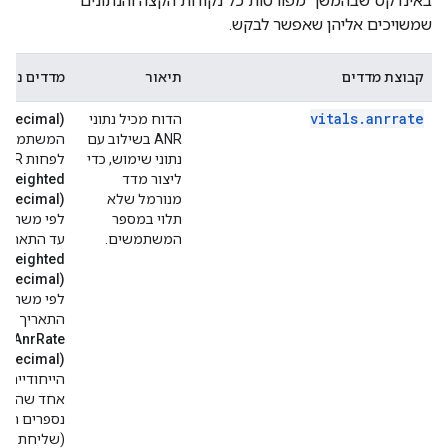
באינדקס שבהמשך מפורטות כל נקודות הקצה והנתונים
שמשויכים אליהן שאפשר לבקש.
קבוצת מדדים
תיאור
מדדים נתמ
vitals
.
anrrate
הדוח מכיל נתוני
e.Decimal)
ANR בשילוב עם
המשתמשים ה
נתוני שימוש, כדי
לפחות ANR אחד.
ליצור מדד
rWeighted
מנורמל שלא
e.Decimal)
תלוי במספר
המשתמשים.
עד התאריך 
rWeighted
e.Decimal)
התאריך כול
edAnrRate
e.Decimal)
אחד שהשפיע
(שליחת קלט