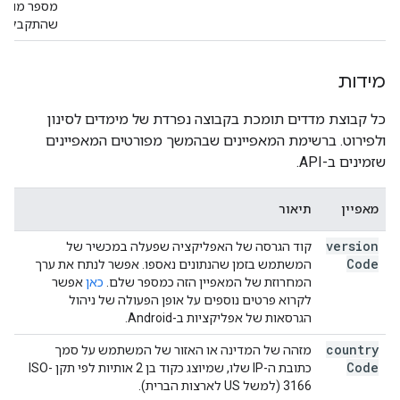
מספר מוחלט
שהתקבלו לג
מידות
כל קבוצת מדדים תומכת בקבוצה נפרדת של מימדים לסינון
ולפירוט. ברשימת המאפיינים שבהמשך מפורטים המאפיינים
שזמינים ב-API.
מאפיין
תיאור
version
קוד הגרסה של האפליקציה שפעלה במכשיר של
Code
המשתמש בזמן שהנתונים נאספו. אפשר לנתח את ערך
המחרוזת של המאפיין הזה כמספר שלם.
כאן
אפשר
לקרוא פרטים נוספים על אופן הפעולה של ניהול
הגרסאות של אפליקציות ב-Android.
country
מזהה של המדינה או האזור של המשתמש על סמך
Code
כתובת ה-IP שלו, שמיוצג כקוד בן 2 אותיות לפי תקן ISO-
3166 (למשל US לארצות הברית).