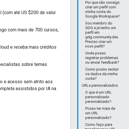
Por que não consigo
criar um perfil com
minha conta do
al (com até US $200 de valor
Google Workspace?
Sou membro do
GDG e já tenho um
logo com mais de 700 cursos,
perfil em
gdg.community.dev.
Preciso criar um
novo perfil?
Cloud e receba mais créditos
Onde posso
registrar problemas
ou enviar feedback?
specialistas sobre temas
Como posso excluir
os dados da minha
conta?
ho e acesso sem atrito aos
URLs personalizados
mpleta assistidos por IA na
O que é um URL
personalizado
personalizado?
Posso ter mais de
um URL
personalizado?
Como faço para