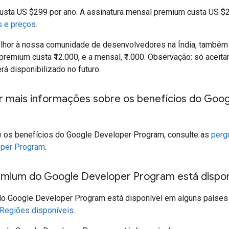
custa US $299 por ano. A assinatura mensal premium custa US $
s e preços
.
elhor à nossa comunidade de desenvolvedores na Índia, també
 premium custa ₹12.000, e a mensal, ₹1.000. Observação: só aceit
rá disponibilizado no futuro.
 mais informações sobre os benefícios do Goo
 os benefícios do Google Developer Program, consulte as
perg
oper Program
.
emium do Google Developer Program está dispon
do Google Developer Program está disponível em alguns países 
Regiões disponíveis
.