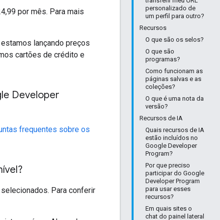
transferir meu URL
personalizado de
24,99 por mês. Para mais
um perfil para outro?
Recursos
O que são os selos?
m estamos lançando preços
O que são
amos cartões de crédito e
programas?
Como funcionam as
páginas salvas e as
coleções?
gle Developer
O que é uma nota da
versão?
Recursos de IA
untas frequentes sobre os
Quais recursos de IA
estão incluídos no
Google Developer
Program?
Por que preciso
ível?
participar do Google
Developer Program
para usar esses
selecionados. Para conferir
recursos?
Em quais sites o
chat do painel lateral