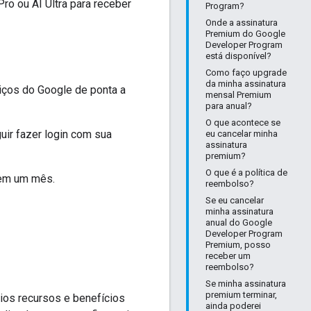
o ou AI Ultra para receber
Program?
Onde a assinatura
Premium do Google
Developer Program
está disponível?
Como faço upgrade
da minha assinatura
viços do Google de ponta a
mensal Premium
para anual?
O que acontece se
uir fazer login com sua
eu cancelar minha
assinatura
premium?
O que é a política de
 em um mês.
reembolso?
Se eu cancelar
minha assinatura
anual do Google
Developer Program
Premium, posso
receber um
reembolso?
Se minha assinatura
premium terminar,
ios recursos e benefícios
ainda poderei