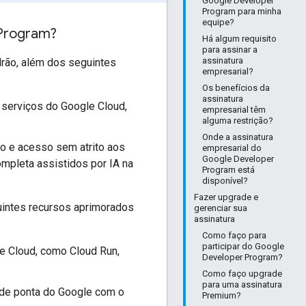
Google Developer
Program para minha
equipe?
 Program?
Há algum requisito
para assinar a
assinatura
drão, além dos seguintes
empresarial?
Os benefícios da
assinatura
 serviços do Google Cloud,
empresarial têm
alguma restrição?
Onde a assinatura
ho e acesso sem atrito aos
empresarial do
Google Developer
mpleta assistidos por IA na
Program está
disponível?
Fazer upgrade e
uintes recursos aprimorados
gerenciar sua
assinatura
Como faço para
participar do Google
le Cloud, como Cloud Run,
Developer Program?
Como faço upgrade
para uma assinatura
 de ponta do Google com o
Premium?