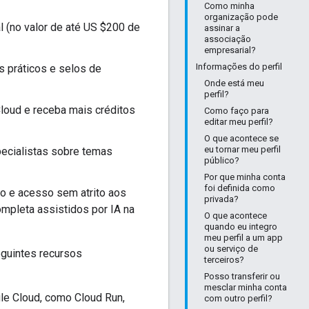
Como minha
organização pode
l (no valor de até US $200 de
assinar a
associação
empresarial?
Informações do perfil
s práticos e selos de
Onde está meu
perfil?
Cloud e receba mais créditos
Como faço para
editar meu perfil?
O que acontece se
eu tornar meu perfil
specialistas sobre temas
público?
Por que minha conta
foi definida como
ho e acesso sem atrito aos
privada?
mpleta assistidos por IA na
O que acontece
quando eu integro
meu perfil a um app
ou serviço de
eguintes recursos
terceiros?
Posso transferir ou
mesclar minha conta
le Cloud, como Cloud Run,
com outro perfil?