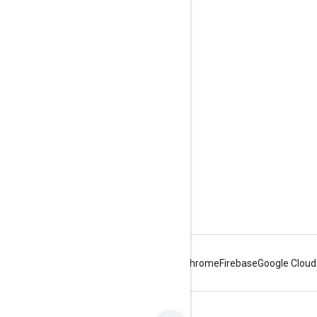
관련 링크
GitHub
Issue Tracker
문제 제출
등대
Android
Chrome
Firebase
Google Cloud