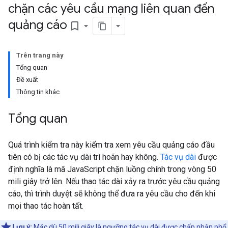
chặn các yêu cầu mạng liên quan đến
quảng cáo
bookmark_border
Trên trang này
Tổng quan
Đề xuất
Thông tin khác
Tổng quan
Quá trình kiểm tra này kiểm tra xem yêu cầu quảng cáo đầu
tiên có bị các tác vụ dài trì hoãn hay không.
Tác vụ dài
được
định nghĩa là mã JavaScript chặn luồng chính trong vòng 50
mili giây trở lên. Nếu thao tác dài xảy ra trước yêu cầu quảng
cáo, thì trình duyệt sẽ không thể đưa ra yêu cầu cho đến khi
mọi thao tác hoàn tất.
Lưu ý:
Mặc dù 50 mili giây là ngưỡng tác vụ dài được chấp nhận phổ