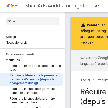
Publisher Ads Audits for Lighthouse
warning
Remarque :
E
déboguer les tags
pratiques
concerna
Aperçu
web.dev
.
Notes de version
Références d'audit
Métriques
langue préférée. L
Réduire le temps de chargement des
tags
Réduire la latence de la première
demande d'annonce (depuis le
Accueil
Produit
chargement du tag)
Réduire
Réduire la latence de la première
demande d'annonce
(depuis
Réduire la latence de la première
demande d'enchère