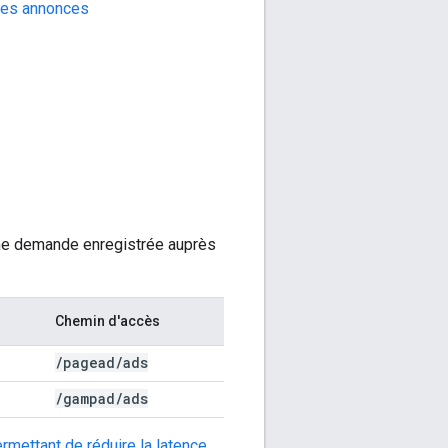
 des annonces
nne demande enregistrée auprès
Chemin d'accès
/
pagead
/
ads
/
gampad
/
ads
rmettant de réduire la latence