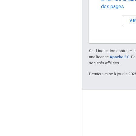
des pages
Aff
Sauf indication contraire, 
une licence
Apache 2.0
. P
sociétés affiliées.
Dernière mise à jour le 202
Liens associés
GitHub
Outil de suivi des problèmes
Envoyer une demande