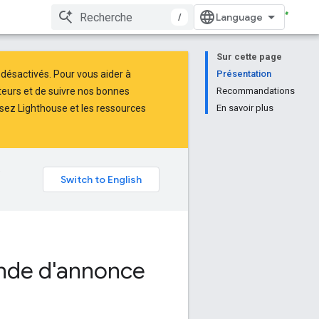
/
Sur cette page
é désactivés. Pour vous aider à
Présentation
teurs
et de suivre nos
bonnes
Recommandations
isez
Lighthouse
et les ressources
En savoir plus
e
ande d'annonce