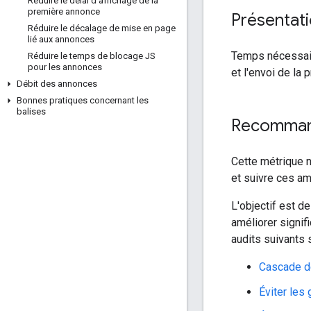
Réduire le délai d'affichage de la
première annonce
Présentat
Réduire le décalage de mise en page
lié aux annonces
Temps nécessaire
Réduire le temps de blocage JS
pour les annonces
et l'envoi de la
Débit des annonces
Bonnes pratiques concernant les
balises
Recomman
Cette métrique n'
et suivre ces am
L'objectif est d
améliorer signif
audits suivants 
Cascade d
Éviter les