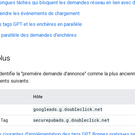
 longues tâches qui bloquent les demandes réseau en lien avec
ttendre les événements de chargement
s tags GPT et les enchères en parallèle
 parallèle des demandes d'enchères
plus
identifie la "première demande d'annonce" comme la plus ancie
ents suivants:
Hôte
googleads
.
g
.
doubleclick
.
net
securepubads
.
g
.
doubleclick
.
net
 Tag
urs courantes d'implémentation des tags GPT
Bonnes pratiques pe