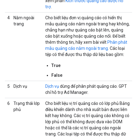
xem phần
Kích thước quảng cáo được hỗ
trợ
.
4
Nằm ngoài
Cho biết liệu đơn vị quảng cáo có hiển thị
trang
mẫu quảng cáo nằm ngoài trang hay không,
chẳng hạn như quảng cáo bật lên, quảng
cáo bật xuống hoặc quảng cáo nổi. Để biết
thêm thông tin, hãy xem bài viết
Phân phát
mẫu quảng cáo nằm ngoài trang
. Các loại
tệp có thể được thu thập dữ liệu bao gồm:
True
False
5
Dịch vụ
Dịch vụ
dùng để phân phát quảng cáo. GPT
chỉ hỗ trợ Ad Manager.
6
Trạng thái lớp
Cho biết liệu vị trí quảng cáo có lớp phủ Bảng
phủ
điều khiển dành cho nhà xuất bản được liên
kết hay không. Các vị trí quảng cáo không có
lớp phủ có thể không được đưa vào DOM
hoặc có thể là các vị trí quảng cáo ngoài
trang. Các loại tệp có thể được thu thập dữ