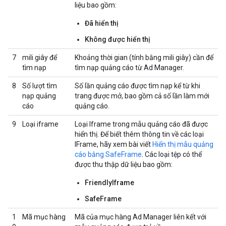
liệu bao gồm:
Đã hiển thị
Không được hiển thị
7
mili giây để
Khoảng thời gian (tính bằng mili giây) cần để
tìm nạp
tìm nạp quảng cáo từ Ad Manager.
8
Số lượt tìm
Số lần quảng cáo được tìm nạp kể từ khi
nạp quảng
trang được mở, bao gồm cả số lần làm mới
cáo
quảng cáo.
9
Loại iframe
Loại Iframe trong mẫu quảng cáo đã được
hiển thị. Để biết thêm thông tin về các loại
IFrame, hãy xem bài viết
Hiển thị mẫu quảng
cáo bằng SafeFrame
. Các loại tệp có thể
được thu thập dữ liệu bao gồm:
FriendlyIframe
SafeFrame
1
Mã mục hàng
Mã của mục hàng Ad Manager liên kết với