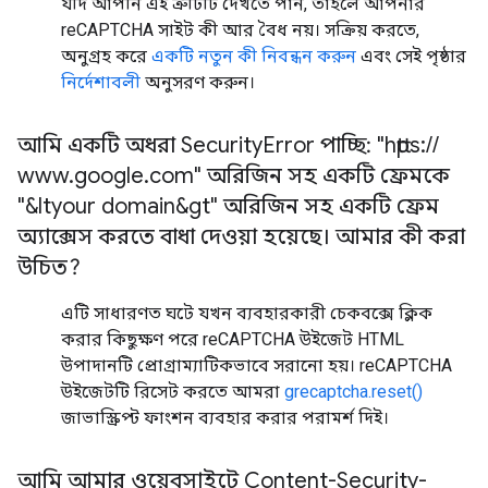
যদি আপনি এই ত্রুটিটি দেখতে পান, তাহলে আপনার
reCAPTCHA সাইট কী আর বৈধ নয়। সক্রিয় করতে,
অনুগ্রহ করে
একটি নতুন কী নিবন্ধন করুন
এবং সেই পৃষ্ঠার
নির্দেশাবলী
অনুসরণ করুন।
আমি একটি অধরা Security
Error পাচ্ছি: "https:
/
/
www
.
google
.
com" অরিজিন সহ একটি ফ্রেমকে
"&ltyour domain&gt" অরিজিন সহ একটি ফ্রেম
অ্যাক্সেস করতে বাধা দেওয়া হয়েছে। আমার কী করা
উচিত?
এটি সাধারণত ঘটে যখন ব্যবহারকারী চেকবক্সে ক্লিক
করার কিছুক্ষণ পরে reCAPTCHA উইজেট HTML
উপাদানটি প্রোগ্রাম্যাটিকভাবে সরানো হয়। reCAPTCHA
উইজেটটি রিসেট করতে আমরা
grecaptcha.reset()
জাভাস্ক্রিপ্ট ফাংশন ব্যবহার করার পরামর্শ দিই।
আমি আমার ওয়েবসাইটে Content-Security-