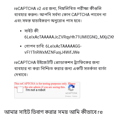
reCAPTCHA v2 এর জন্য, নিম্নলিখিত পরীক্ষা কীগুলি
ব্যবহার করুন। আপনি সর্বদা কোন CAPTCHA পাবেন না
এবং সমস্ত যাচাইকরণ অনুরোধ পাস হবে।
সাইট কী:
6LeIxAcTAAAAAJcZVRqyHh71UMIEGNQ_MXjiZKh
গোপন চাবি: 6LeIxAcTAAAAAGG-
vFI1TnRWxMZNFuojJ4WifJWe
reCAPTCHA উইজেটটি প্রোডাকশন ট্র্যাফিকের জন্য
ব্যবহার না করা নিশ্চিত করার জন্য একটি সতর্কতা বার্তা
দেখাবে।
আমার সাইট ডিবাগ করার সময় আমি কীভাবে re