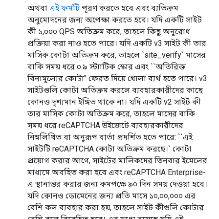
অথবা
এই ফর্মটি
পূরণ করতে হবে এবং ব্যতিক্রম
অনুমোদনের জন্য অপেক্ষা করতে হবে। যদি একটি সাইট
কী ১,০০০ QPS অতিক্রম করে, তাহলে কিছু অনুরোধ
প্রক্রিয়া করা নাও হতে পারে। যদি একটি v3 সাইট কী তার
মাসিক কোটা অতিক্রম করে, তাহলে `site_verify` মাসের
বাকি সময় ধরে ০.৯ স্ট্যাটিক স্কোর এবং ``অতিরিক্ত
বিনামূল্যের কোটা'' ফেরত দিয়ে খোলা ব্যর্থ হতে পারে। v3
সাইটগুলি কোটা অতিক্রম করলে ব্যবহারকারীদের কাছে
কোনও দৃশ্যমান ইঙ্গিত থাকে না। যদি একটি v2 সাইট কী
তার মাসিক কোটা অতিক্রম করে, তাহলে মাসের বাকি
সময় ধরে reCAPTCHA উইজেটে ব্যবহারকারীদের
নিম্নলিখিত বা অনুরূপ বার্তা প্রদর্শিত হতে পারে: ``এই
সাইটটি reCAPTCHA কোটা অতিক্রম করছে।` কোটা
প্রয়োগ করার আগে, সাইটের মালিকদের তিনবার ইমেলের
মাধ্যমে অবহিত করা হবে এবং reCAPTCHA Enterprise-
এ স্থানান্তর করার জন্য কমপক্ষে ৯০ দিন সময় দেওয়া হবে।
যদি কোনও ডোমেনের জন্য প্রতি মাসে ১০,০০,০০০ এর
বেশি কল ব্যবহার করা হয়, তাহলে সাইট কীগুলি কোটার