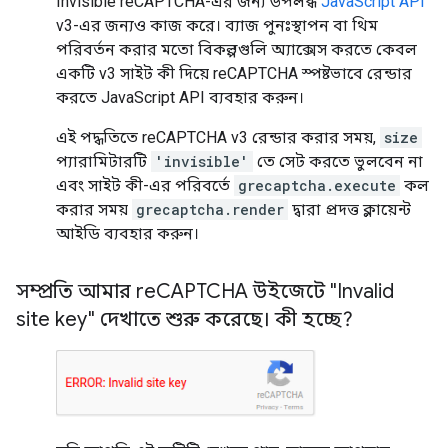
Invisible reCAPTCHA-এর জন্য উপলব্ধ
JavaScript API
v3-এর জন্যও কাজ করে। ব্যাজ পুনঃস্থাপন বা থিম
পরিবর্তন করার মতো বিকল্পগুলি অ্যাক্সেস করতে কেবল
একটি v3 সাইট কী দিয়ে reCAPTCHA স্পষ্টভাবে রেন্ডার
করতে JavaScript API ব্যবহার করুন।
এই পদ্ধতিতে reCAPTCHA v3 রেন্ডার করার সময়,
size
প্যারামিটারটি
'invisible'
তে সেট করতে ভুলবেন না
এবং সাইট কী-এর পরিবর্তে
grecaptcha.execute
কল
করার সময়
grecaptcha.render
দ্বারা প্রদত্ত ক্লায়েন্ট
আইডি ব্যবহার করুন।
সম্প্রতি আমার re
CAPTCHA উইজেটে "Invalid
site key" দেখাতে শুরু করেছে। কী হচ্ছে?