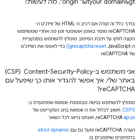
origin "&ltyour domain&gt"
.
מה לעשות?
בדרך כלל זה קורה אם רכיב ה-HTML של ווידג'ט ה-
reCAPTCHA מוסר באופן אוטומטי זמן מה אחרי שמשתמש
הקצה לוחץ על תיבת הסימון. מומלץ להשתמש בפונקציית
ה-JavaScript‏
grecaptcha.reset()
כדי לאפס את הווידג'ט
של reCAPTCHA.
אני משתמש ב-Content-Security-Policy ‏ (CSP)
באתר שלי
.
איך אפשר להגדיר אותו כך שיפעל עם
re
CAPTCHA?
מומלץ להשתמש בגישה מבוססת-nonce שמתועדת ב-
CSP3
. חשוב לכלול את ה-nonce בתג הסקריפט של
api.js
reCAPTCHA
, ואנחנו נדאג לכל השאר.
הערה: reCAPTCHA פועל גם עם
strict-dynamic
בדפדפנים שתומכים בו.