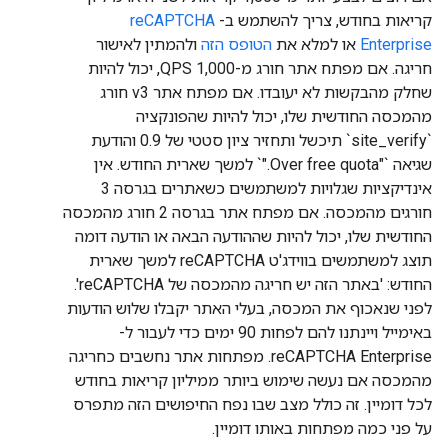
קריאות בחודש, צריך להשתמש ב-
reCAPTCHA
Enterprise
או למלא את
הטופס הזה
ולהמתין לאישור
חריגה. אם מפתח אתר חורג מ-1,000 QPS, יכול להיות
שחלק מהבקשות לא יעובדו. אם מפתח אתר v3 חורג
מהמכסה החודשית שלו, יכול להיות שהפונקציה
`site_verify` תיכשל ותחזיר ציון סטטי של 0.9 והודעת
שגיאה `"Over free quota."` למשך שארית החודש. אין
אינדיקציות שגלויות למשתמשים כשאתרים בגרסה 3
חורגים מהמכסה. אם מפתח אתר בגרסה 2 חורג מהמכסה
החודשית שלו, יכול להיות שההודעה הבאה או הודעה דומה
תוצג למשתמשים בווידג'ט reCAPTCHA למשך שארית
החודש: 'באתר הזה יש חריגה מהמכסה של reCAPTCHA'.
לפני שנאכוף את המכסה, בעלי האתר יקבלו שלוש הודעות
באימייל ויינתנו להם לפחות 90 ימים כדי לעבור ל-
reCAPTCHA Enterprise. מפתחות אתר נחשבים כחריגה
מהמכסה אם נעשה שימוש ביותר ממיליון קריאות בחודש
לכל דומיין. זה כולל מצב שבו נפח החיפושים הזה מתפרס
על פני כמה מפתחות באותו דומיין.