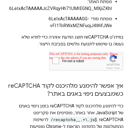
מפתח האתר:
6LeIxAcTAAAAAJcZVRqyHh71UMIEGNQ_MXjiZKhI
מפתח סודי: 6LeIxAcTAAAAAGG-
vFI1TnRWxMZNFuojJ4WifJWe
בווידג'ט reCAPTCHA תוצג הודעת אזהרה כדי לוודא שלא
נעשה בו שימוש לתנועת גולשים בסביבת הייצור.
איך אפשר להימנע מלהיכנס לקוד re
CAPTCHA
כשמבצעים ניפוי באגים באתר?
כדי להימנע מלהיכנס לקוד reCAPTCHA בזמן ניפוי באגים
של JavaScript אחר באתר, מוסיפים את סקריפט
reCAPTCHA‏
/recaptcha__.+\.js$
לרשימת
ההתעלמות של הדפדפן. הוראות ל-Chrome מופיעות