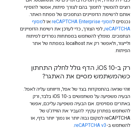
רוצים להמשיך לתמוך בהם לצורך פיתוח, אפשר להוסיף
אותם לרשימת הדומיינים הנתמכים של מפתח האתר.
נכנסים ל
מסוף reCAPTCHA Enterprise
או ל
מסוף
reCAPTCHA
, לפי הצורך, כדי לעדכן את רשימת הדומיינים
הנתמכים. מומלץ להשתמש במפתחות נפרדים לפיתוח
ולייצור, ולאפשר רק את localhost במפתח של אתר
הפיתוח.
רק ב-i
OS 10
,
הדף גולל לחלק התחתון
כשהמשתמש מסיים את האתגר?
זוהי שגיאה בהתמקדות בצד של אפל, ודיווחנו עליה לאפל.
הבעיה משפיעה על משתמשים ב-iOS 10 בלבד, ורק
באתרים מסוימים. אם הבעיה משפיעה עליכם, אפשר
להשתמש בפתרון עקיף: להעביר את הווידג'ט של
reCAPTCHA למקום גבוה יותר או נמוך יותר בדף, או
להשתמש ב-
reCAPTCHA v3
.