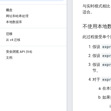
与实时模式相比
概念
适合。
网址和哈希处理
本地数据库
不使用本地
迁移
此过程接受单
从 v4 迁移
假设
expr
安全浏览 API (V4)
假设
expr
文档
假设
expr
节。
对于
expr
在本
如果