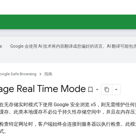
Google 会使用 AI 技术将内容翻译成您偏好的语言。AI 翻译可能包
oogle Safe Browsing
指南
age Real Time Mode
bookmark_border
无存储实时模式下使用 Google 安全浏览 v5，则无需维护
缓存。此类本地缓存不必位于持久性存储空间中，并且在内存压
查特定网址时，客户端始终会连接到服务器以执行检查。此模式类似于 
式。