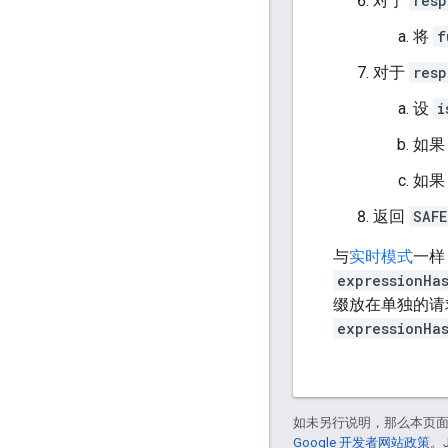
对于
resp
将
f
对于
resp
设
i
如
如
返回
SAFE
与
实时模式
一样
expressionHa
缀放在单独的请
expressionHa
如未另行说明，那么本页
Google 开发者网站政策
。