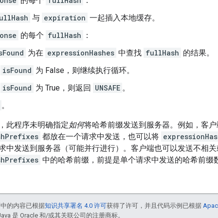
onse
的每个
fullHash
：
ullHash
与
expiration
一起插入本地缓存。
onse
的每个
fullHash
：
sFound
为在
expressionHashes
中查找
fullHash
的结果。
果
isFound
为 False，则继续执行循环。
果
isFound
为 True，则返回
UNSAFE
。
。
，此程序未明确指定
如何
将哈希前缀发送到服务器。例如，客户
shPrefixes
都放在一个请求中发送，也可以将
expressionHas
求中发送到服务器（可能并行进行）。客户端也可以发送不相关
shPrefixes
中的哈希前缀，前提是单个请求中发送的哈希前缀数量
面中的内容已根据
知识共享署名 4.0 许可
获得了许可，并且代码示例已根据
Apac
Java 是 Oracle 和/或其关联公司的注册商标。