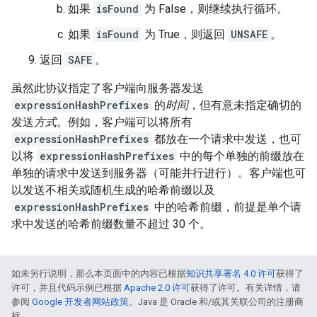
如果
isFound
为 False，则继续执行循环。
如果
isFound
为 True，则返回
UNSAFE
。
返回
SAFE
。
虽然此协议指定了客户端向服务器发送
expressionHashPrefixes
的
时间
，但有意未指定确切的
发送
方式
。例如，客户端可以将所有
expressionHashPrefixes
都放在一个请求中发送，也可
以将
expressionHashPrefixes
中的每个单独的前缀放在
单独的请求中发送到服务器（可能并行进行）。客户端也可
以发送不相关或随机生成的哈希前缀以及
expressionHashPrefixes
中的哈希前缀，前提是单个请
求中发送的哈希前缀数量不超过 30 个。
如未另行说明，那么本页面中的内容已根据
知识共享署名 4.0 许可
获得了
许可，并且代码示例已根据
Apache 2.0 许可
获得了许可。有关详情，请
参阅
Google 开发者网站政策
。Java 是 Oracle 和/或其关联公司的注册商
标。