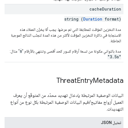
cache
Duration
string (
Duration
format)
مدة التخزين المؤقت للمطابقة التي تم عرضها. يجب ألا يخزّن العملاء هذه
الاستجابة في ذاكرة التخزين المؤقت لأكثر من هذه المدة لتجنّب النتائج الموجبة
الخاطئة.
s
مدة بالثواني مكونة من تسعة أرقام كسور كحد أقصى وتنتهي بالأرقام "
" مثال:
"3.5s"
Threat
Entry
Metadata
البيانات الوصفية المرتبطة بإدخال تهديد محدّد من المتوقّع أن يعرف
العميل أزواج مفاتيح/قيم البيانات الوصفية المرتبطة بكل نوع من أنواع
التهديدات.
تمثيل JSON