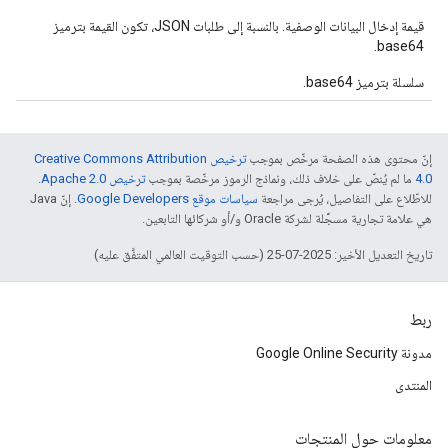
قيمة إدخال البيانات الوصفية. بالنسبة إلى طلبات JSON، تكون القيمة بترميز
base64.
سلسلة بترميز base64.
إنّ محتوى هذه الصفحة مرخّص بموجب
ترخيص Creative Commons Attribution
4.0‏
ما لم يُنصّ على خلاف ذلك، ونماذج الرموز مرخّصة بموجب
ترخيص Apache 2.0‏
.
للاطّلاع على التفاصيل، يُرجى مراجعة
سياسات موقع Google Developers‏
. إنّ Java
هي علامة تجارية مسجَّلة لشركة Oracle و/أو شركائها التابعين.
تاريخ التعديل الأخير: 2025-07-25 (حسب التوقيت العالمي المتفَّق عليه)
ربط
مدونة Google Online Security
المنتدى
معلومات حول المنتجات