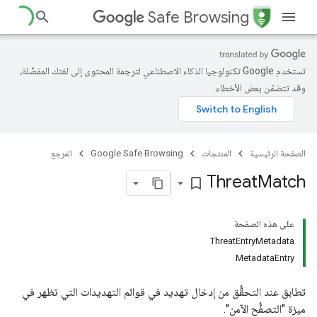
Safe Browsing
تستخدم Google تكنولوجيا الذكاء الاصطناعي لترجمة المحتوى إلى لغتك المفضّلة،
وقد تتضمّن بعض الأخطاء.
الصفحة الرئيسية
المنتجات
Google Safe Browsing
المرجع
Threat
Match
bookmark_border
على هذه الصفحة
ThreatEntryMetadata
MetadataEntry
تطابق عند التحقُّق من إدخال تهديد في قوائم التهديدات التي تظهر في
ميزة "التصفُّح الآمن".