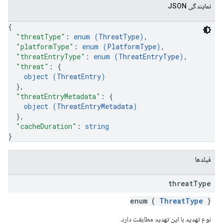
نمایندگی JSON
{
"threatType"
: 
enum (
ThreatType
)
,
"platformType"
: 
enum (
PlatformType
)
,
"threatEntryType"
: 
enum (
ThreatEntryType
)
,
"threat"
: 
{
object (
ThreatEntry
)
}
,
"threatEntryMetadata"
: 
{
object (
ThreatEntryMetadata
)
}
,
"cacheDuration"
: 
string
}
فیلدها
threat
Type
enum (
ThreatType
)
نوع تهدید با این تهدید مطابقت دارد.