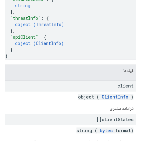
string
]
,
"threatInfo"
: 
{
object (
ThreatInfo
)
}
,
"apiClient"
: 
{
object (
ClientInfo
)
}
}
فیلدها
client
object (
ClientInfo
)
فراداده مشتری
client
States[]
string (
bytes
format)