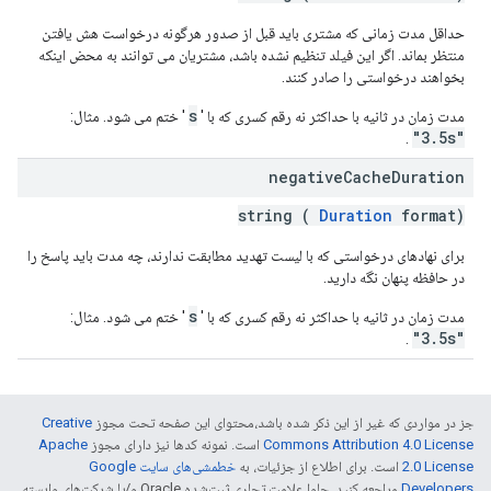
حداقل مدت زمانی که مشتری باید قبل از صدور هرگونه درخواست هش یافتن
منتظر بماند. اگر این فیلد تنظیم نشده باشد، مشتریان می توانند به محض اینکه
بخواهند درخواستی را صادر کنند.
s
مدت زمان در ثانیه با حداکثر نه رقم کسری که با '
' ختم می شود. مثال:
"3.5s"
.
negative
Cache
Duration
string (
Duration
format)
برای نهادهای درخواستی که با لیست تهدید مطابقت ندارند، چه مدت باید پاسخ را
در حافظه پنهان نگه دارید.
s
مدت زمان در ثانیه با حداکثر نه رقم کسری که با '
' ختم می شود. مثال:
"3.5s"
.
جز در مواردی که غیر از این ذکر شده باشد،‌محتوای این صفحه تحت مجوز
Creative
Commons Attribution 4.0 License
است. نمونه کدها نیز دارای مجوز
Apache
2.0 License
است. برای اطلاع از جزئیات، به
خطمشی‌های سایت Google
Developers‏
مراجعه کنید. جاوا علامت تجاری ثبت‌شده Oracle و/یا شرکت‌های وابسته