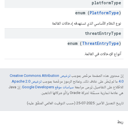
platform
Type
enum (
PlatformType
)
نوع النظام الأساسي الذي تستهدفه إدخالات القائمة
threat
Entry
Type
enum (
ThreatEntryType
)
أنواع الإدخالات في القائمة.
إنّ محتوى هذه الصفحة مرخّص بموجب
ترخيص Creative Commons Attribution
4.0‏
ما لم يُنصّ على خلاف ذلك، ونماذج الرموز مرخّصة بموجب
ترخيص Apache 2.0‏
.
للاطّلاع على التفاصيل، يُرجى مراجعة
سياسات موقع Google Developers‏
. إنّ Java
هي علامة تجارية مسجَّلة لشركة Oracle و/أو شركائها التابعين.
تاريخ التعديل الأخير: 2025-07-25 (حسب التوقيت العالمي المتفَّق عليه)
ربط