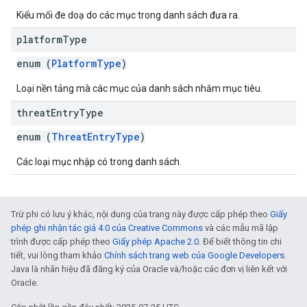
Kiểu mối đe doạ do các mục trong danh sách đưa ra.
platform
Type
enum (
PlatformType
)
Loại nền tảng mà các mục của danh sách nhắm mục tiêu.
threat
Entry
Type
enum (
ThreatEntryType
)
Các loại mục nhập có trong danh sách.
Trừ phi có lưu ý khác, nội dung của trang này được cấp phép theo
Giấy
phép ghi nhận tác giả 4.0 của Creative Commons
và các mẫu mã lập
trình được cấp phép theo
Giấy phép Apache 2.0
. Để biết thông tin chi
tiết, vui lòng tham khảo
Chính sách trang web của Google Developers
.
Java là nhãn hiệu đã đăng ký của Oracle và/hoặc các đơn vị liên kết với
Oracle.