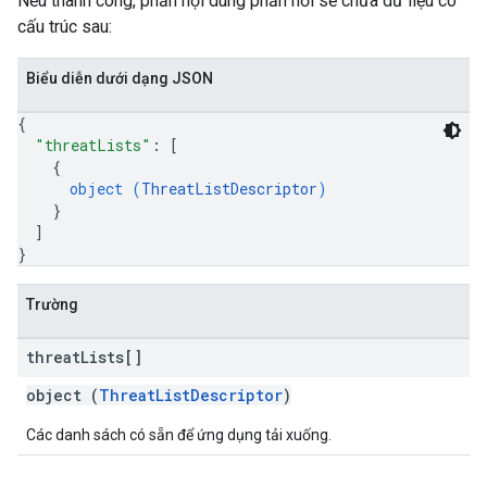
Nếu thành công, phần nội dung phản hồi sẽ chứa dữ liệu có
cấu trúc sau:
Biểu diễn dưới dạng JSON
{
"threatLists"
: 
[
{
object (
ThreatListDescriptor
)
}
]
}
Trường
threat
Lists[]
object (
ThreatListDescriptor
)
Các danh sách có sẵn để ứng dụng tải xuống.