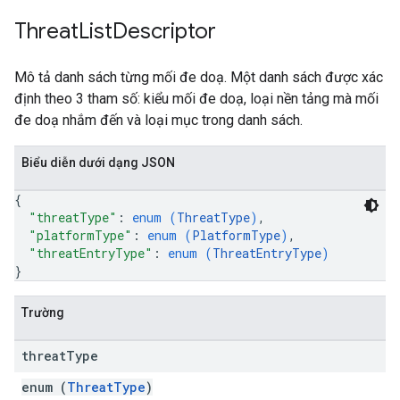
Threat
List
Descriptor
Mô tả danh sách từng mối đe doạ. Một danh sách được xác
định theo 3 tham số: kiểu mối đe doạ, loại nền tảng mà mối
đe doạ nhắm đến và loại mục trong danh sách.
Biểu diễn dưới dạng JSON
{
"threatType"
: 
enum (
ThreatType
)
,
"platformType"
: 
enum (
PlatformType
)
,
"threatEntryType"
: 
enum (
ThreatEntryType
)
}
Trường
threat
Type
enum (
ThreatType
)