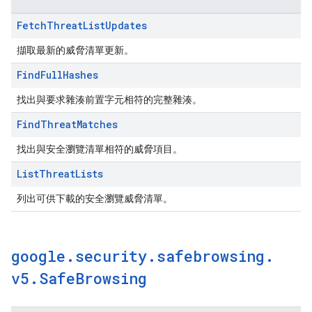
Fetch
Threat
List
Updates
擷取最新的威脅清單更新。
Find
Full
Hashes
找出與要求雜湊前置字元相符的完整雜湊。
Find
Threat
Matches
找出與安全瀏覽清單相符的威脅項目。
List
Threat
Lists
列出可供下載的安全瀏覽威脅清單。
google
.
security
.
safebrowsing
.
v5
.
Safe
Browsing