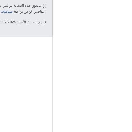
إنّ محتوى هذه الصفحة مرخّص 
التفاصيل، يُرجى مراجعة
سياسات موقع elopers
تاريخ التعديل الأخير: 2025-07-25 (حسب التوقيت العالمي المتفَّق عليه)
ربط
مدونة Google Online Security
المنتدى