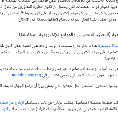
ع الثلاثة الرئيسية من الصفحات الخطيرة ضمن قوائمنا هي صفحات الهندسة الاج
 فيها. تتوفّر قوائم الصفحات التي يُحتمل أن تكون خطيرة للمطوّرين من خلال
خد
تخدمين بشكل مثالي من كل موقع إلكتروني خطر على الويب، وهناك احتمال أن ي
 موقع خطير، لكننا نعدّل القوائم بانتظام لإبقائها محدَّثة قدر الإمكان.
ية (التصيّد الاحتيالي والمواقع الإلكترونية المخادعة)
ة الاجتماعية
عندما يتمّ خداع مستخدم الويب وحثّه على تنفيذ بعض الإجراءات 
اعية على موقع إلكتروني أو أن يكون مضمَّنًا من خلال موارد الموقع المضمَّنة، مث
ت خارجية.
وهو أحد أنواع الهندسة الاجتماعية، هو هجوم تطلب منك صفحة من خلاله تقديم
ة المزيد حول التصيّد الاحتيالي، يُرجى الانتقال إلى
Antiphishing.org
.
ة من المحتوى المخادع، مثل الإعلان الذي يدّعي زورًا أنّ برامج الجهاز قديمة،
 فاتك صفحة هندسة اجتماعية، يمكنك الإبلاغ عن ذلك باستخدام
الإبلاغ عن صفحة
ائمة التصيّد الاحتيالي عن طريق الخطأ، يمكنك الإبلاغ عن ذلك من خلال
الإبل