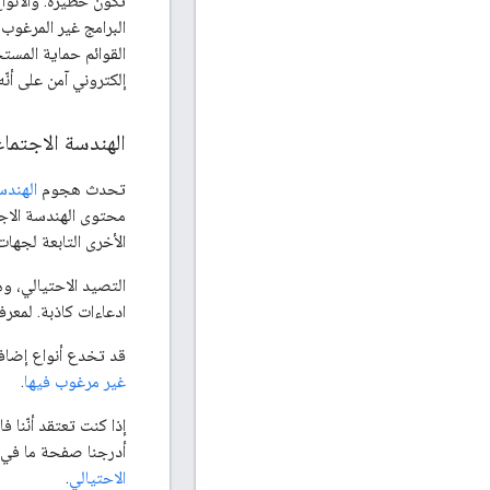
تكون خطيرة. والأنوا
البرامج غير المرغوب
القوائم حماية المس
إلكتروني آمن على أنّه
الهندسة الاجتماع
تحدث هجوم
الهندس
محتوى الهندسة الاجتم
الأخرى التابعة لجها
التصيد الاحتيالي، 
ادعاءات كاذبة. لمعرف
قد تخدع أنواع إضافي
غير مرغوب فيها
.
إذا كنت تعتقد أنّنا
أدرجنا صفحة ما في ق
الاحتيالي
.