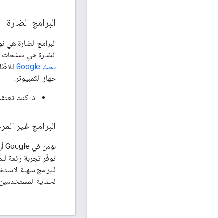
البرامج الضارة
البرامج الضارة هي ن
الضارة هي صفحات وي
بحث Google
للاطّل
جهاز الكمبيوتر.
إذا كنت تعتق
البرامج غير المر
نؤمن في Google أنّ التركيز على المستخدم يأتي في المقام الأول قبل أيّ شيء آخر. وفي
توفّر تجربة رائعة لل
للبرامج سهلة الاستخد
لحماية المستخدمين م