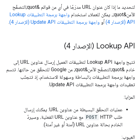
لتحديد ما إذا كان عنوان URL مدرَجًا في أي من قوائم &quot;التصفّح
الآمن&quot;، يمكن للعملاء استخدام
واجهة برمجة التطبيقات Lookup
API (الإصدار 4)
أو
واجهة برمجة التطبيقات Update API (الإصدار 4)
.
Lookup API (الإصدار 4)
تتيح واجهة Lookup API لتطبيقات العميل إرسال عناوين URL إلى
خادم &quot;التصفّح الآمن&quot; من Google للتحقّق من حالتها. تتسم
واجهة برمجة التطبيقات بالبساطة وسهولة الاستخدام، إذ تتجنّب
تعقيدات واجهة برمجة التطبيقات Update API.
المزايا:
عمليات التحقّق البسيطة من عناوين URL: يمكنك إرسال
طلب HTTP
POST
مع عناوين URL الفعلية، وسيردّ
الخادم بحالة عناوين URL (آمنة أو غير آمنة).
العيوب: