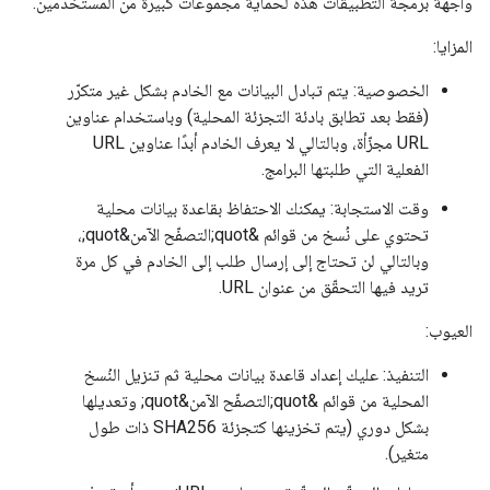
واجهة برمجة التطبيقات هذه لحماية مجموعات كبيرة من المستخدمين.
المزايا:
الخصوصية: يتم تبادل البيانات مع الخادم بشكل غير متكرّر
(فقط بعد تطابق بادئة التجزئة المحلية) وباستخدام عناوين
URL مجزّأة، وبالتالي لا يعرف الخادم أبدًا عناوين URL
الفعلية التي طلبتها البرامج.
وقت الاستجابة: يمكنك الاحتفاظ بقاعدة بيانات محلية
تحتوي على نُسخ من قوائم &quot;التصفّح الآمن&quot;،
وبالتالي لن تحتاج إلى إرسال طلب إلى الخادم في كل مرة
تريد فيها التحقّق من عنوان URL.
العيوب:
التنفيذ: عليك إعداد قاعدة بيانات محلية ثم تنزيل النُسخ
المحلية من قوائم &quot;التصفّح الآمن&quot; وتعديلها
بشكل دوري (يتم تخزينها كتجزئة SHA256 ذات طول
متغير).