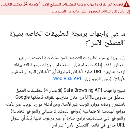
تحذير:
تم إيقاف واجهات برمجة التطبيقات للتصفّح الآمن (الإصدار 4). يمكنك الانتقال
إلى
دليل نقل البيانات
للحصول على مزيد من المعلومات.
ما هي واجهات برمجة التطبيقات الخاصة بميزة
"التصفّح الآمن"؟
إنّ واجهة برمجة تطبيقات التصفح الآمن مخصّصة للاستخدام غير
التجاري فقط. إذا كنت بحاجة إلى استخدام واجهات برمجة التطبيقات
لرصد عناوين URL ضارة لأغراض تجارية، أي "لأغراض البيع أو تحقيق
الأرباح"، يُرجى الرجوع إلى
Web Risk API
.
تتيح واجهات Safe Browsing API (الإصدار 4) لتطبيقات العميل
التحقّق من عناوين URL من خلال مقارنتها بقوائم تُحدِّثها Google
باستمرار وتضم موارد الويب غير الآمنة. ومن أمثلة موارد الويب غير الآمنة
مواقع الهندسة الاجتماعية (مواقع التصيّد الاحتيالي والمواقع الخادعة)
والمواقع التي تستضيف برامج ضارة أو غير مرغوب فيها. يُعدّ أي عنوان
URL مُدرَج في قائمة "التصفّح الآمن" غير آمن.