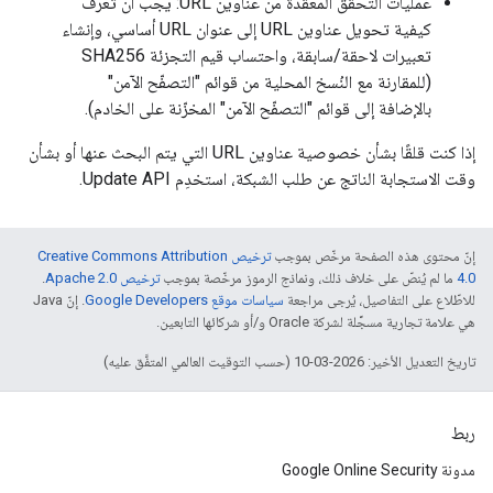
عمليات التحقّق المعقّدة من عناوين URL: يجب أن تعرف
كيفية تحويل عناوين URL إلى عنوان URL أساسي، وإنشاء
تعبيرات لاحقة/سابقة، واحتساب قيم التجزئة SHA256
(للمقارنة مع النُسخ المحلية من قوائم "التصفّح الآمن"
بالإضافة إلى قوائم "التصفّح الآمن" المخزّنة على الخادم).
إذا كنت قلقًا بشأن خصوصية عناوين URL التي يتم البحث عنها أو بشأن
وقت الاستجابة الناتج عن طلب الشبكة، استخدِم Update API.
إنّ محتوى هذه الصفحة مرخّص بموجب
ترخيص Creative Commons Attribution
4.0‏
ما لم يُنصّ على خلاف ذلك، ونماذج الرموز مرخّصة بموجب
ترخيص Apache 2.0‏
.
للاطّلاع على التفاصيل، يُرجى مراجعة
سياسات موقع Google Developers‏
. إنّ Java
هي علامة تجارية مسجَّلة لشركة Oracle و/أو شركائها التابعين.
تاريخ التعديل الأخير: 2026-03-10 (حسب التوقيت العالمي المتفَّق عليه)
ربط
مدونة Google Online Security