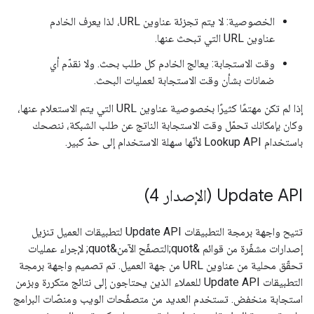
الخصوصية: لا يتم تجزئة عناوين URL، لذا يعرف الخادم
عناوين URL التي تبحث عنها.
وقت الاستجابة: يعالج الخادم كل طلب بحث. ولا نقدّم أي
ضمانات بشأن وقت الاستجابة لعمليات البحث.
إذا لم تكن مهتمًا كثيرًا بخصوصية عناوين URL التي يتم الاستعلام عنها،
وكان بإمكانك تحمّل وقت الاستجابة الناتج عن طلب الشبكة، ننصحك
باستخدام Lookup API لأنّها سهلة الاستخدام إلى حدّ كبير.
Update API (الإصدار 4)
تتيح واجهة برمجة التطبيقات Update API لتطبيقات العميل تنزيل
إصدارات مشفّرة من قوائم &quot;التصفّح الآمن&quot; لإجراء عمليات
تحقّق محلية من عناوين URL من جهة العميل. تم تصميم واجهة برمجة
التطبيقات Update API للعملاء الذين يحتاجون إلى نتائج متكررة وبزمن
استجابة منخفض. تستخدم العديد من متصفّحات الويب ومنصّات البرامج