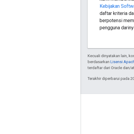
Kebijakan Softw
daftar kriteria 
berpotensi memb
pengguna dariny
Kecuali dinyatakan lain, k
berdasarkan
Lisensi Apach
terdaftar dari Oracle dan/at
Terakhir diperbarui pada 2
Connect
Blog Keamanan Online Google
Forum