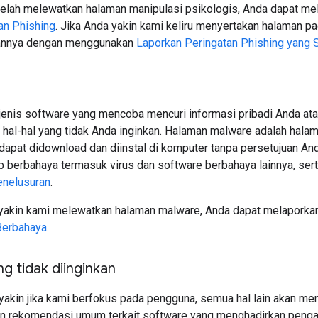
 telah melewatkan halaman manipulasi psikologis, Anda dapat 
an Phishing
. Jika Anda yakin kami keliru menyertakan halaman pa
annya dengan menggunakan
Laporkan Peringatan Phishing yang 
jenis software yang mencoba mencuri informasi pribadi Anda a
 hal-hal yang tidak Anda inginkan. Halaman malware adalah hala
dapat didownload dan diinstal di komputer tanpa persetujuan And
b berbahaya termasuk virus dan software berbahaya lainnya, ser
enelusuran
.
 yakin kami melewatkan halaman malware, Anda dapat melapor
Berbahaya
.
g tidak diinginkan
yakin jika kami berfokus pada pengguna, semua hal lain akan me
 rekomendasi umum terkait software yang menghadirkan penga