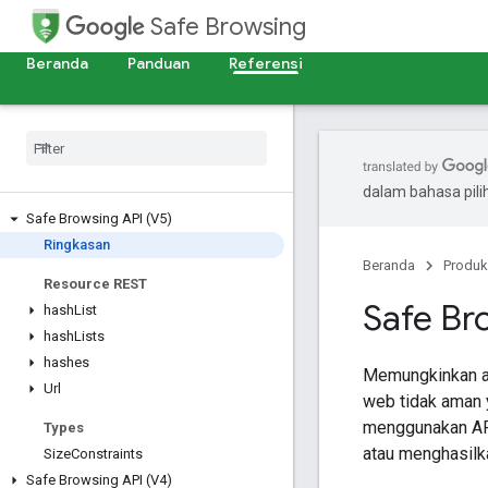
Safe Browsing
Beranda
Panduan
Referensi
dalam bahasa pil
Safe Browsing API (V5)
Ringkasan
Beranda
Produk
Resource REST
Safe Br
hash
List
hash
Lists
hashes
Memungkinkan ap
Url
web tidak aman 
menggunakan API
Types
atau menghasilk
Size
Constraints
Safe Browsing API (V4)