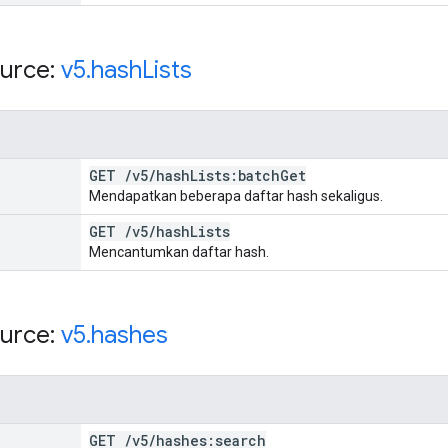
urce:
v5
.
hash
Lists
GET
/
v5
/
hash
Lists:batch
Get
Mendapatkan beberapa daftar hash sekaligus.
GET
/
v5
/
hash
Lists
Mencantumkan daftar hash.
urce:
v5
.
hashes
GET
/
v5
/
hashes:search