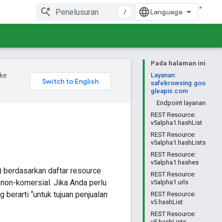
/
Pada halaman ini
ke
Layanan:
safebrowsing.goo
gleapis.com
Endpoint layanan
REST Resource:
v5alpha1.hashList
REST Resource:
v5alpha1.hashLists
REST Resource:
v5alpha1.hashes
 berdasarkan daftar resource
REST Resource:
non-komersial. Jika Anda perlu
v5alpha1.urls
berarti “untuk tujuan penjualan
REST Resource:
v5.hashList
REST Resource:
v5.hashLists