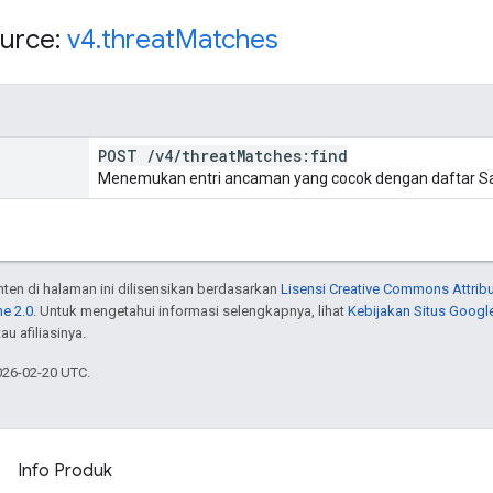
urce:
v4
.
threat
Matches
POST
/
v4
/
threat
Matches:find
Menemukan entri ancaman yang cocok dengan daftar Sa
onten di halaman ini dilisensikan berdasarkan
Lisensi Creative Commons Attribu
e 2.0
. Untuk mengetahui informasi selengkapnya, lihat
Kebijakan Situs Googl
au afiliasinya.
026-02-20 UTC.
Info Produk