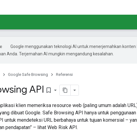
Google menggunakan teknologi AI untuk menerjemahkan konten 
ihan Anda. Terjemahan AI mungkin mengandung kesalahan.
Google Safe Browsing
Referensi
owsing API
bookmark_border
likasi klien memeriksa resource web (paling umum adalah URL)
yang dibuat Google. Safe Browsing API hanya untuk penggunaan 
 untuk mendeteksi URL berbahaya untuk tujuan komersial – yang 
an pendapatan” – lihat Web Risk API.