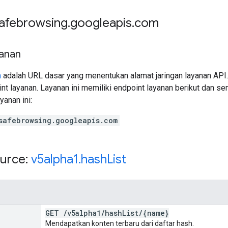
safebrowsing
.
googleapis
.
com
yanan
n
adalah URL dasar yang menentukan alamat jaringan layanan API.
nt layanan. Layanan ini memiliki endpoint layanan berikut dan s
yanan ini:
safebrowsing.googleapis.com
urce:
v5alpha1
.
hash
List
GET
/
v5alpha1
/
hash
List
/
{name}
Mendapatkan konten terbaru dari daftar hash.