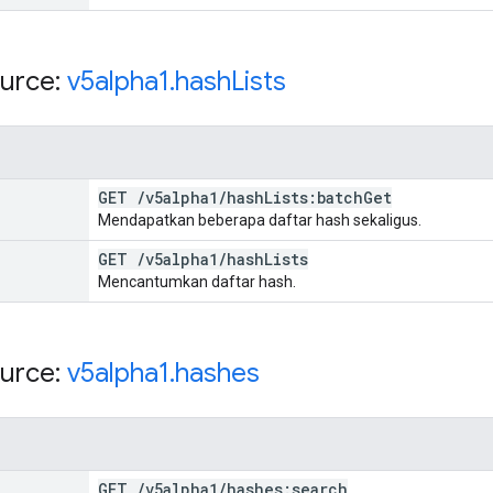
urce:
v5alpha1
.
hash
Lists
GET
/
v5alpha1
/
hash
Lists:batch
Get
Mendapatkan beberapa daftar hash sekaligus.
GET
/
v5alpha1
/
hash
Lists
Mencantumkan daftar hash.
urce:
v5alpha1
.
hashes
GET
/
v5alpha1
/
hashes:search