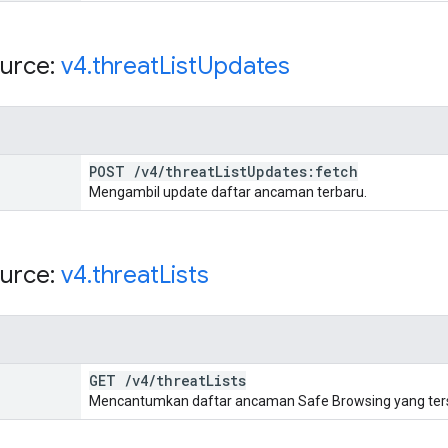
urce:
v4
.
threat
List
Updates
POST
/
v4
/
threat
List
Updates:fetch
Mengambil update daftar ancaman terbaru.
urce:
v4
.
threat
Lists
GET
/
v4
/
threat
Lists
Mencantumkan daftar ancaman Safe Browsing yang ters