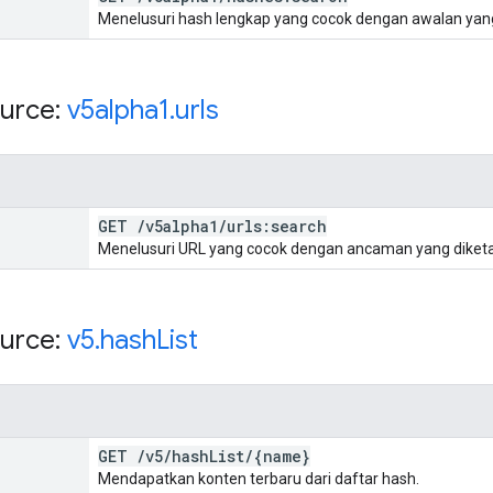
Menelusuri hash lengkap yang cocok dengan awalan yang
urce:
v5alpha1
.
urls
GET
/
v5alpha1
/
urls:search
Menelusuri URL yang cocok dengan ancaman yang diketa
urce:
v5
.
hash
List
GET
/
v5
/
hash
List
/
{name}
Mendapatkan konten terbaru dari daftar hash.