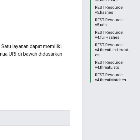
REST Resource:
v5.hashes
REST Resource:
v5.urls
REST Resource:
v4.fullHashes
REST Resource:
 Satu layanan dapat memiliki
v4.threatListUpdat
emua URI di bawah didasarkan
es
REST Resource:
v4.threatLists
REST Resource:
v4.threatMatches