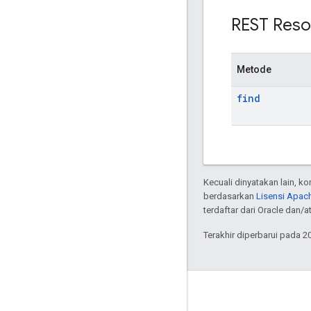
REST Reso
Metode
find
Kecuali dinyatakan lain, k
berdasarkan
Lisensi Apach
terdaftar dari Oracle dan/at
Terakhir diperbarui pada 2
Connect