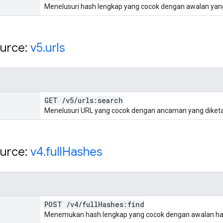
Menelusuri hash lengkap yang cocok dengan awalan yang
urce:
v5
.
urls
GET
/
v5
/
urls:search
Menelusuri URL yang cocok dengan ancaman yang diketa
urce:
v4
.
full
Hashes
POST
/
v4
/
full
Hashes:find
Menemukan hash lengkap yang cocok dengan awalan has