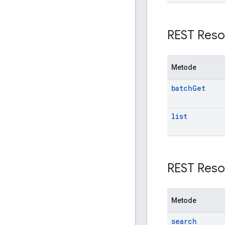
REST Reso
Metode
batch
Get
list
REST Reso
Metode
search