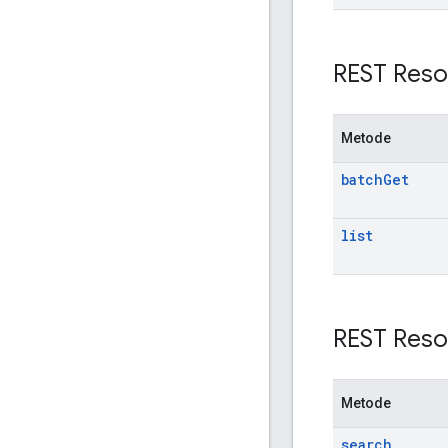
REST Reso
Metode
batch
Get
list
REST Reso
Metode
search