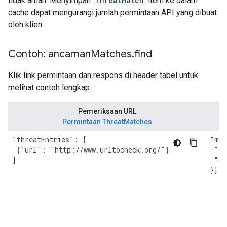
tidak aman. Menyimpan
ThreatMatch
item ke dalam
cache dapat mengurangi jumlah permintaan API yang dibuat
oleh klien.
Contoh: ancaman
Matches
.
find
Klik link permintaan dan respons di header tabel untuk
melihat contoh lengkap.
Pemeriksaan URL
Permintaan ThreatMatches
"threatEntries": [

"mat
 {"url": "http://www.urltocheck.org/"}

 "th
]
 "ca
}]