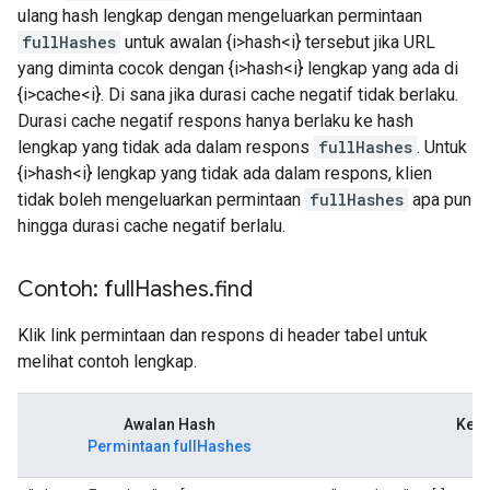
ulang hash lengkap dengan mengeluarkan permintaan
fullHashes
untuk awalan {i>hash<i} tersebut jika URL
yang diminta cocok dengan {i>hash<i} lengkap yang ada di
{i>cache<i}. Di sana jika durasi cache negatif tidak berlaku.
Durasi cache negatif respons hanya berlaku ke hash
lengkap yang tidak ada dalam respons
fullHashes
. Untuk
{i>hash<i} lengkap yang tidak ada dalam respons, klien
tidak boleh mengeluarkan permintaan
fullHashes
apa pun
hingga durasi cache negatif berlalu.
Contoh: full
Hashes
.
find
Klik link permintaan dan respons di header tabel untuk
melihat contoh lengkap.
Awalan Hash
Keco
Permintaan fullHashes
R