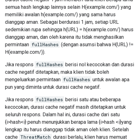
semua hash lengkap lainnya selain H(example.com/) yang
memiliki awalan h(example.com/) yang sama harus
dianggap aman. Sebagai berdurasi 1 jam, setiap URL
sedemikian rupa sehingga h(URL) = h(example.com/) harus
dianggap aman, dan oleh karena itu tidak menghasilkan
permintaan
fullHashes
(dengan asumsi bahwa H(URL) !=
H(example.com/)).
Jika respons
fullHashes
berisi nol kecocokan dan durasi
cache negatif ditetapkan, maka klien tidak boleh
mengeluarkan permintaan
fullHashes
untuk awalan apa
pun yang diminta untuk durasi cache negatif.
Jika respons
fullHashes
berisi satu atau beberapa
kecocokan, durasi cache negatif masih ditetapkan untuk
seluruh respons. Dalam hal ini, durasi cache dari satu
{i>hash<i} penuh menunjukkan berapa lama {i>hash <i}yang
lengkap itu harus dianggap tidak aman oleh klien. Setelah
cache
ThreatMatch
durasi berlalu, klien harus memuat