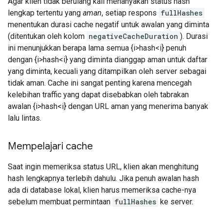
Agar klien tidak berulang kali menanyakan status hash
lengkap tertentu yang
aman
, setiap respons
fullHashes
menentukan durasi cache negatif untuk awalan yang diminta
(ditentukan oleh kolom
negativeCacheDuration
). Durasi
ini menunjukkan berapa lama semua {i>hash<i} penuh
dengan {i>hash<i} yang diminta dianggap aman untuk daftar
yang diminta, kecuali yang ditampilkan oleh server sebagai
tidak aman. Cache ini sangat penting karena mencegah
kelebihan traffic yang dapat disebabkan oleh tabrakan
awalan {i>hash<i} dengan URL aman yang menerima banyak
lalu lintas.
Mempelajari cache
Saat ingin memeriksa status URL, klien akan menghitung
hash lengkapnya terlebih dahulu. Jika penuh awalan hash
ada di database lokal, klien harus memeriksa cache-nya
sebelum membuat permintaan
fullHashes
ke server.