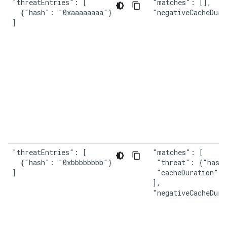
"threatEntries": [

"matches": [],

  {"hash": "0xaaaaaaaa"}

"negativeCacheDura
]
"threatEntries": [

"matches": [

  {"hash": "0xbbbbbbbb"}

 "threat": {"hash"
]
 "cacheDuration": 
],

"negativeCacheDura