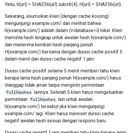
Yaitu, h(url) = SHA256(url).substr(4), H(url) = SHA256(url).
Sekarang, asumsikan klien (dengan cache kosong)
mengunjungi example.com/ dan melihat bahwa
h(example.com/) adalah dalam {i>database<i} lokal. Klien
meminta hash lengkap untuk awalan hash h(example.com/)
dan menerima kembali hash panjang penuh
H(example.com/) bersama dengan durasi cache positif 5
dalam menit dan durasi cache negatif 1 jam.
Durasi cache positif selama 5 menit memberi tahu klien
berapa lama hash panjang penuh H(example.com/) harus
dianggap tidak aman tanpa mengirim permintaan
fullHashes
lainnya. Setelah 5 klien harus mengeluarkan
permintaan
fullHashes
lain untuk awalan
h(example.com/) tersebut jika klien mengunjungi
example.com/ lagi. Klien harus mereset durasi cache
negatif awalan hash sesuai dengan respons baru.
Durasi cache negatif 1 jam memberi tahu klien berapa lama