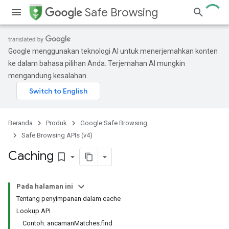
Safe Browsing
Google menggunakan teknologi AI untuk menerjemahkan konten
ke dalam bahasa pilihan Anda. Terjemahan AI mungkin
mengandung kesalahan.
Beranda
Produk
Google Safe Browsing
Safe Browsing APIs (v4)
Caching
bookmark_border
Pada halaman ini
Tentang penyimpanan dalam cache
Lookup API
Contoh: ancamanMatches.find