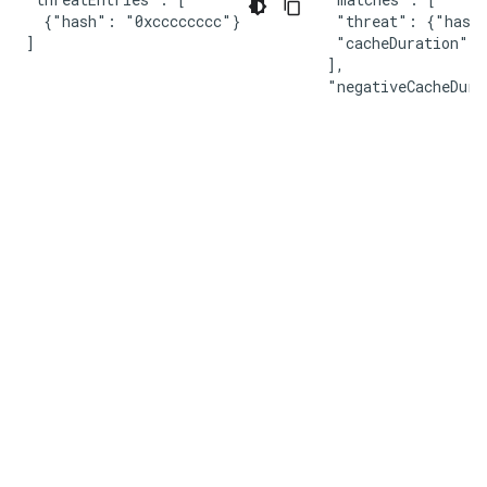
  {"hash": "0xcccccccc"}

 "threat": {"hash"
]
 "cacheDuration": 
],

"negativeCacheDura