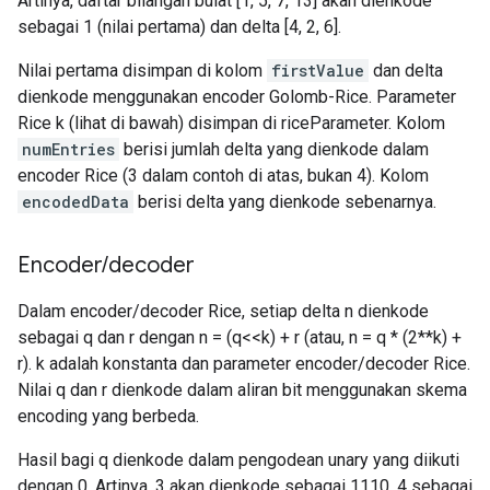
Artinya, daftar bilangan bulat [1, 5, 7, 13] akan dienkode
sebagai 1 (nilai pertama) dan delta [4, 2, 6].
Nilai pertama disimpan di kolom
firstValue
dan delta
dienkode menggunakan encoder Golomb-Rice. Parameter
Rice k (lihat di bawah) disimpan di riceParameter. Kolom
numEntries
berisi jumlah delta yang dienkode dalam
encoder Rice (3 dalam contoh di atas, bukan 4). Kolom
encodedData
berisi delta yang dienkode sebenarnya.
Encoder
/
decoder
Dalam encoder/decoder Rice, setiap delta n dienkode
sebagai q dan r dengan n = (q<<k) + r (atau, n = q * (2**k) +
r). k adalah konstanta dan parameter encoder/decoder Rice.
Nilai q dan r dienkode dalam aliran bit menggunakan skema
encoding yang berbeda.
Hasil bagi q dienkode dalam pengodean unary yang diikuti
dengan 0. Artinya, 3 akan dienkode sebagai 1110, 4 sebagai