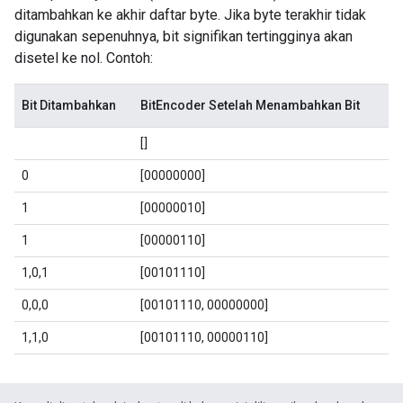
ditambahkan ke akhir daftar byte. Jika byte terakhir tidak
digunakan sepenuhnya, bit signifikan tertingginya akan
disetel ke nol. Contoh:
Bit Ditambahkan
BitEncoder Setelah Menambahkan Bit
[]
0
[00000000]
1
[00000010]
1
[00000110]
1,0,1
[00101110]
0,0,0
[00101110, 00000000]
1,1,0
[00101110, 00000110]