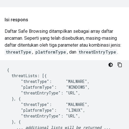
Isi respons
Daftar Safe Browsing ditampilkan sebagai array daftar
ancaman. Seperti yang telah disebutkan, masing-masing
daftar ditentukan oleh tiga parameter atau kombinasi jenis:
threatType
,
platformType
, dan
threatEntryType
.
{

  threatLists: [{

      "threatType":      "MALWARE",

      "platformType":    "WINDOWS",

      "threatEntryType": "URL",

  }, {

      "threatType":      "MALWARE",

      "platformType":    "LINUX",

      "threatEntryType": "URL",

  }, {

... additional lists will be returned ...