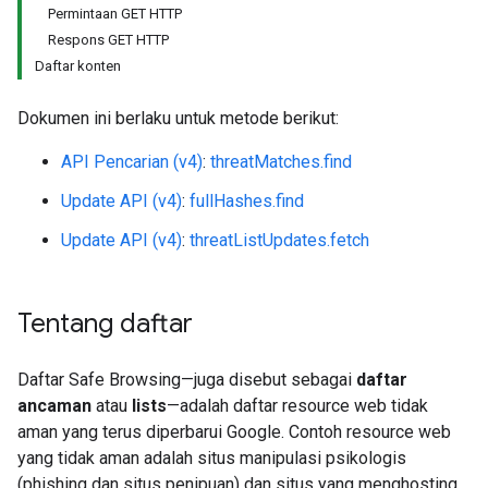
Permintaan GET HTTP
Respons GET HTTP
Daftar konten
Dokumen ini berlaku untuk metode berikut:
API Pencarian (v4)
:
threatMatches.find
Update API (v4)
:
fullHashes.find
Update API (v4)
:
threatListUpdates.fetch
Tentang daftar
Daftar Safe Browsing—juga disebut sebagai
daftar
ancaman
atau
lists
—adalah daftar resource web tidak
aman yang terus diperbarui Google. Contoh resource web
yang tidak aman adalah situs manipulasi psikologis
(phishing dan situs penipuan) dan situs yang menghosting