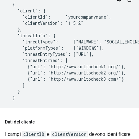
  {

    "client": {

      "clientId":      "yourcompanyname",

      "clientVersion": "1.5.2"

    },

    "threatInfo": {

      "threatTypes":      ["MALWARE", "SOCIAL_ENGINE
      "platformTypes":    ["WINDOWS"],

      "threatEntryTypes": ["URL"],

      "threatEntries": [

        {"url": "http://www.urltocheck1.org/"},

        {"url": "http://www.urltocheck2.org/"},

        {"url": "http://www.urltocheck3.com/"}

      ]

    }

  }
Dati del cliente
I campi
clientID
e
clientVersion
devono identificare