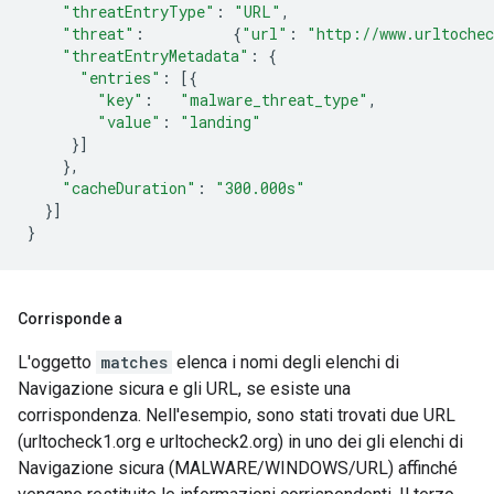
"threatEntryType"
:
"URL"
,
"threat"
:
{
"url"
:
"http://www.urltoche
"threatEntryMetadata"
:
{
"entries"
:
[{
"key"
:
"malware_threat_type"
,
"value"
:
"landing"
}]
},
"cacheDuration"
:
"300.000s"
}]
}
Corrisponde a
L'oggetto
matches
elenca i nomi degli elenchi di
Navigazione sicura e gli URL, se esiste una
corrispondenza. Nell'esempio, sono stati trovati due URL
(urltocheck1.org e urltocheck2.org) in uno dei gli elenchi di
Navigazione sicura (MALWARE/WINDOWS/URL) affinché