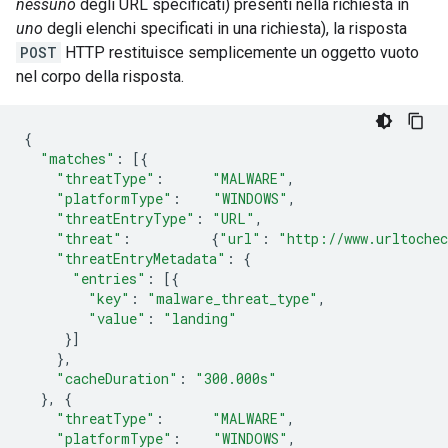
nessuno
degli URL specificati) presenti nella richiesta in
uno
degli elenchi specificati in una richiesta), la risposta
POST
HTTP restituisce semplicemente un oggetto vuoto
nel corpo della risposta.
{
"matches"
:
[{
"threatType"
:
"MALWARE"
,
"platformType"
:
"WINDOWS"
,
"threatEntryType"
:
"URL"
,
"threat"
:
{
"url"
:
"http://www.urltoche
"threatEntryMetadata"
:
{
"entries"
:
[{
"key"
:
"malware_threat_type"
,
"value"
:
"landing"
}]
},
"cacheDuration"
:
"300.000s"
},
{
"threatType"
:
"MALWARE"
,
"platformType"
:
"WINDOWS"
,