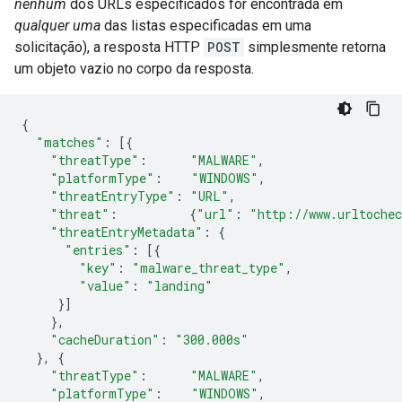
nenhum
dos URLs especificados for encontrada em
qualquer uma
das listas especificadas em uma
solicitação), a resposta HTTP
POST
simplesmente retorna
um objeto vazio no corpo da resposta.
{
"matches"
:
[{
"threatType"
:
"MALWARE"
,
"platformType"
:
"WINDOWS"
,
"threatEntryType"
:
"URL"
,
"threat"
:
{
"url"
:
"http://www.urltoche
"threatEntryMetadata"
:
{
"entries"
:
[{
"key"
:
"malware_threat_type"
,
"value"
:
"landing"
}]
},
"cacheDuration"
:
"300.000s"
},
{
"threatType"
:
"MALWARE"
,
"platformType"
:
"WINDOWS"
,