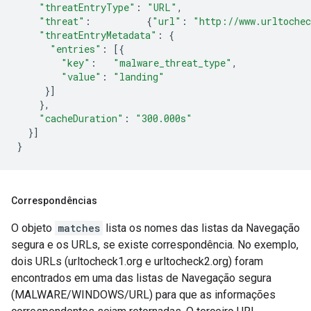
"threatEntryType"
:
"URL"
,
"threat"
:
{
"url"
:
"http://www.urltoche
"threatEntryMetadata"
:
{
"entries"
:
[{
"key"
:
"malware_threat_type"
,
"value"
:
"landing"
}]
},
"cacheDuration"
:
"300.000s"
}]
}
Correspondências
O objeto
matches
lista os nomes das listas da Navegação
segura e os URLs, se existe correspondência. No exemplo,
dois URLs (urltocheck1.org e urltocheck2.org) foram
encontrados em uma das listas de Navegação segura
(MALWARE/WINDOWS/URL) para que as informações