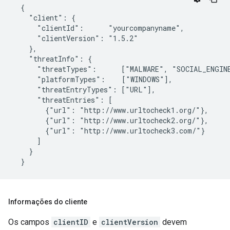
  {

    "client": {

      "clientId":      "yourcompanyname",

      "clientVersion": "1.5.2"

    },

    "threatInfo": {

      "threatTypes":      ["MALWARE", "SOCIAL_ENGINE
      "platformTypes":    ["WINDOWS"],

      "threatEntryTypes": ["URL"],

      "threatEntries": [

        {"url": "http://www.urltocheck1.org/"},

        {"url": "http://www.urltocheck2.org/"},

        {"url": "http://www.urltocheck3.com/"}

      ]

    }

  }
Informações do cliente
Os campos
clientID
e
clientVersion
devem