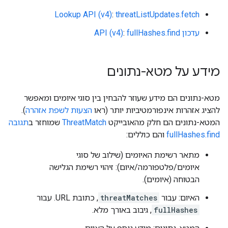
Lookup API (v4)
:
threatListUpdates.fetch
עדכון API (v4)
fullHashes.find
:
מידע על מטא-נתונים
מטא-נתונים הם מידע שעוזר להבחין בין סוגי איומים ומאפשר
להציג אזהרות אינפורמטיביות יותר (ראו
הצעות לשפת אזהרה
).
המטא-נתונים הם חלק מהאובייקט
ThreatMatch
שמוחזר ב
תגובה
fullHashes.find
והם כוללים:
מתאר רשימת האיומים (שילוב של סוגי
איומים/פלטפורמה/איום): זיהוי רשימת הגלישה
הבטוחה (איומים).
האיום: עבור
threatMatches
, כתובת URL. עבור
fullHashes
, גיבוב באורך מלא.