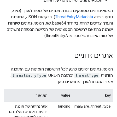
המטא-נתונים: מידע נוסף על האיום.
המטא-נתונים מסופקים בצורת צמדים של מפתח/ערך (מידע
נוסף בשדה
ThreatEntryMetadata
). בבקשות JSON, המפתח
והערך צריכים להיות בקידוד base64.
סוג
המטא-נתונים שיוחזרו
ישתנה בהתאם לרשימה הספציפית של הגלישה הבטוחה (השילוב
של סוגי האיום/הפלטפורמה/threatEntry).
אתרים זדוניים
המטא-נתונים זמינים כרגע לכל הרשימות הזמינות עם התוכנה
הזדונית
threatType
וכתובת ה-URL
threatEntryType
.
צמדי המפתח/ערך מתוארים כאן.
key
value
התיאור
malware_threat_type
landing
אתר נחיתה של תוכנה
זדונית. האתרים האלה הם
שערים לתוכנות זדוניות.