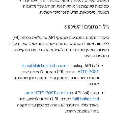
תוקפים עשויים לנסות להתקין במכשיר שלך אפליקציות
מסוכנות שגונבות או מוחקות את המידע שלך (לדוגמה:
תמונות, סיסמאות, הודעות וכרטיסי אשראי).
גיל הנתונים והשימוש
באחזור נתונים באמצעות ממשקי API של גלישה בטוחה (v4),
ללקוחות אסור להשתמש בנתונים ישנים יותר מאלו שצוינו על ידי
השירות. באופן ספציפי, ניתן להציג אזהרה רק אם מתקיימים
התנאים הבאים:
Lookup API (v4):
בתגובת threatMatches.find
HTTP POST
כתובת URL תואמת לרשומת איום,
והתגובה שנשמרה במטמון עדיין תקפה בזמן שמוצגת
אזהרה.
עדכון API (v4):
בתגובת ה-HTTP POST מסוג
fullHashes.find
כתובת URL תואמת לביצוע גיבוב
באורך מלא, והתגובה שנשמרה במטמון עדיין תקפה
בזמן שמוצגת אזהרה.