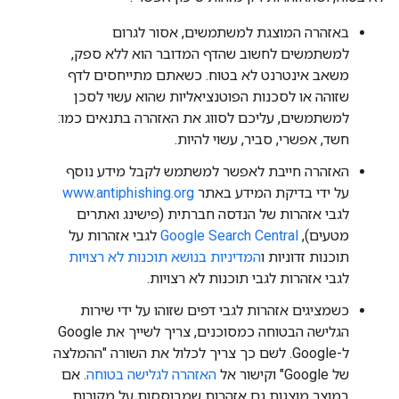
באזהרה המוצגת למשתמשים, אסור לגרום
למשתמשים לחשוב שהדף המדובר הוא ללא ספק,
משאב אינטרנט לא בטוח. כשאתם מתייחסים לדף
שזוהה או לסכנות הפוטנציאליות שהוא עשוי לסכן
למשתמשים, עליכם לסווג את האזהרה בתנאים כמו:
חשד, אפשרי, סביר, עשוי להיות.
האזהרה חייבת לאפשר למשתמש לקבל מידע נוסף
על ידי בדיקת המידע באתר
www.antiphishing.org
לגבי אזהרות של הנדסה חברתית (פישינג ואתרים
מטעים),
Google Search Central
לגבי אזהרות על
תוכנות זדוניות ו
המדיניות בנושא תוכנות לא רצויות
לגבי אזהרות לגבי תוכנות לא רצויות.
כשמציגים אזהרות לגבי דפים שזוהו על ידי שירות
הגלישה הבטוחה כמסוכנים, צריך לשייך את Google
ל-Google. לשם כך צריך לכלול את השורה "ההמלצה
של Google" וקישור אל
האזהרה לגלישה בטוחה
. אם
במוצר מוצגות גם אזהרות שמבוססות על מקורות