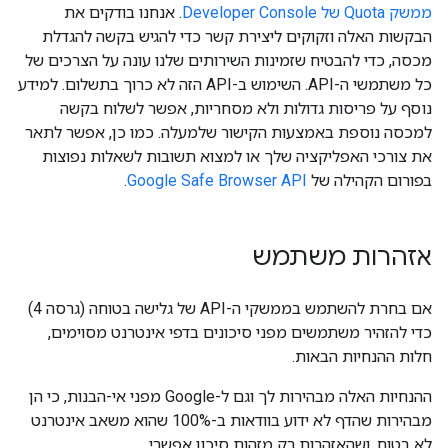
ממשק Quota של Developer Console
. אנחנו בודקים את
הבקשות האלה וזקוקים ליצירת קשר כדי להגיש בקשה להגדלת
מכסה, כדי להבטיח שזמינות השירותים שלנו עונה על הצרכים של
כל משתמשי ה-API. השימוש ב-API הזה לא כרוך בתשלום. למידע
נוסף על פריסות גדולות ולא מסחריות, אפשר לשלוח בקשה
למכסה נוספת באמצעות הקישור שלמעלה. כמו כן, אפשר לתאר
את צורכי האפליקציה שלך או למצוא תשובות לשאלות נפוצות
בפורום הקהילה של
Google Safe Browser API
.
אזהרות משתמש
אם בחרת להשתמש בממשקי ה-API של גלישה בטוחה (גרסה 4)
כדי להזהיר משתמשים מפני סיכונים בדפי אינטרנט מסוימים,
חלות ההנחיות הבאות.
ההנחיות האלה מבהירות לך וגם ל-Google מפני אי-הבנות, כי הן
מבהירות שהדף לא ידוע בוודאות ב-100% שהוא משאב אינטרנט
לא בטוח, ושהאזהרות רק מזהות סיכון אפשרי.