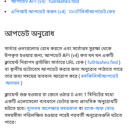
আপডেট API (v4)
:
fullHashes.find
এপিআই আপডেট করুন (v4)
:
ਧਮਕੀলিস্টআপডেট.ফেচ
আপডেট অনুরোধ
সার্ভার ওভারলোড রোধ করতে এবং সর্বোত্তম সুরক্ষা থেকে
উপকৃত হওয়ার জন্য, আপডেট API (v4) কত ঘন ঘন একটি
ক্লায়েন্ট নিরাপদ ব্রাউজিং সার্ভারে URL চেক (
fullHashes.find
)
বা স্থানীয় ডাটাবেস আপডেট করার জন্য অনুরোধ পাঠাতে পারে
তার জন্য সময়ের ব্যবধান আরোপ করে (
হুমকিলিস্টআপডেট
.আনয়ন
)
ক্লায়েন্ট শুরু হওয়ার বা জেগে ওঠার 0 এবং 1 মিনিটের মধ্যে
একটি এলোমেলো ব্যবধানে ডেটার জন্য প্রাথমিক অনুরোধটি
ঘটতে হবে।
ন্যূনতম অপেক্ষার সময়কাল
বা
ব্যাক-অফ মোড
সময়সীমা পরিলক্ষিত হওয়ার পরেই পরবর্তী অনুরোধগুলি ঘটতে
পারে।