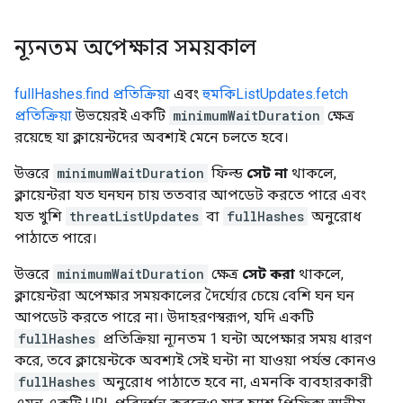
ন্যূনতম অপেক্ষার সময়কাল
fullHashes.find প্রতিক্রিয়া
এবং
হুমকিListUpdates.fetch
প্রতিক্রিয়া
উভয়েরই একটি
minimumWaitDuration
ক্ষেত্র
রয়েছে যা ক্লায়েন্টদের অবশ্যই মেনে চলতে হবে।
উত্তরে
minimumWaitDuration
ফিল্ড
সেট না
থাকলে,
ক্লায়েন্টরা যত ঘনঘন চায় ততবার আপডেট করতে পারে এবং
যত খুশি
threatListUpdates
বা
fullHashes
অনুরোধ
পাঠাতে পারে।
উত্তরে
minimumWaitDuration
ক্ষেত্র
সেট করা
থাকলে,
ক্লায়েন্টরা অপেক্ষার সময়কালের দৈর্ঘ্যের চেয়ে বেশি ঘন ঘন
আপডেট করতে পারে না। উদাহরণস্বরূপ, যদি একটি
fullHashes
প্রতিক্রিয়া ন্যূনতম 1 ঘন্টা অপেক্ষার সময় ধারণ
করে, তবে ক্লায়েন্টকে অবশ্যই সেই ঘন্টা না যাওয়া পর্যন্ত কোনও
fullHashes
অনুরোধ পাঠাতে হবে না, এমনকি ব্যবহারকারী