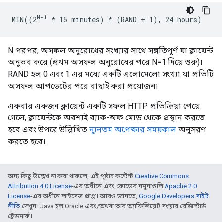
N-1
MIN((2
* 15 minutes) *
 (RAND + 1), 24 hours)
N পরপর, অসফল অনুরোধের সংখ্যার সাথে সঙ্গতিপূর্ণ যা ক্লায়েন্ট
অনুভব করে (প্রথম অসফল অনুরোধের পরে N=1 দিয়ে শুরু)।
RAND হল 0 এবং 1 এর মধ্যে একটি এলোমেলো সংখ্যা যা প্রতিটি
অসফল আপডেটের পরে বাছাই করা প্রয়োজন৷
একবার একজন ক্লায়েন্ট একটি সফল HTTP প্রতিক্রিয়া পেয়ে
গেলে, ক্লায়েন্টকে অবশ্যই ব্যাক-অফ মোড থেকে প্রস্থান করতে
হবে এবং উপরে উল্লিখিত
ন্যূনতম অপেক্ষার সময়কাল
অনুসরণ
করতে হবে।
অন্য কিছু উল্লেখ না করা থাকলে, এই পৃষ্ঠার কন্টেন্ট
Creative Commons
Attribution 4.0 License
-এর অধীনে এবং কোডের নমুনাগুলি
Apache 2.0
License
-এর অধীনে লাইসেন্স প্রাপ্ত। আরও জানতে,
Google Developers সাইট
নীতি
দেখুন। Java হল Oracle এবং/অথবা তার অ্যাফিলিয়েট সংস্থার রেজিস্টার্ড
ট্রেডমার্ক।