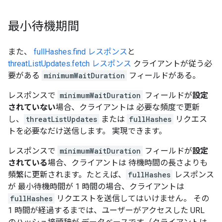
最小待機期間
また、
fullHashes.find レスポンス
と
threatListUpdates.fetch レスポンス
クライアントが従う必
要がある
minimumWaitDuration
フィールドがある。
レスポンスで
minimumWaitDuration
フィールドが
設定
されていない
場合、クライアントは 必要な頻度で更新
し、
threatListUpdates
または
fullHashes
リクエス
トを必要なだけ送信します。 実現できます。
レスポンスで
minimumWaitDuration
フィールドが
設定
されている
場合、クライアントは 待機時間の長さよりも
頻繁に更新されます。たとえば、
fullHashes
レスポンス
が 最小待機時間が 1 時間の場合、クライアントは
fullHashes
リクエストを送信してはいけません。 その
1 時間が経過するまでは、ユーザーがアクセスした URL