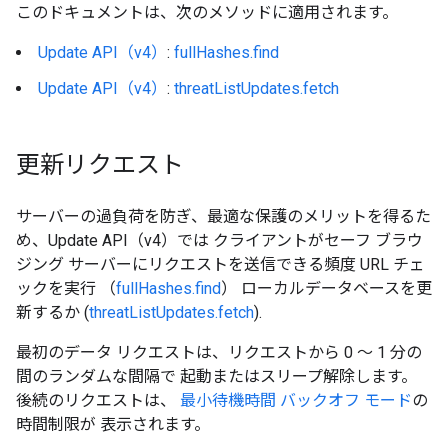
このドキュメントは、次のメソッドに適用されます。
Update API（v4）
:
fullHashes.find
Update API（v4）
:
threatListUpdates.fetch
更新リクエスト
サーバーの過負荷を防ぎ、最適な保護のメリットを得るた
め、Update API（v4）では クライアントがセーフ ブラウ
ジング サーバーにリクエストを送信できる頻度 URL チェ
ックを実行 （
fullHashes.find
） ローカルデータベースを更
新するか (
threatListUpdates.fetch
).
最初のデータ リクエストは、リクエストから 0 ～ 1 分の
間のランダムな間隔で 起動またはスリープ解除します。
後続のリクエストは、
最小待機時間
バックオフ モード
の
時間制限が 表示されます。