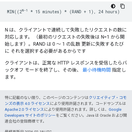
N-1
MIN((2
* 15 minutes) *
 (RAND + 1), 24 hours)
N は、クライアントで連続して失敗したリクエストの数に
対応します。 （最初のリクエストの失敗後は N=1 から開
始します）。RAND は 0 ～ 1 の乱数 更新に失敗するたび
に それを選択する必要があるからです
クライアントは、正常な HTTP レスポンスを受信したらバ
ックオフ モードを終了し、その後、
最小待機時間
指定し
ます。
特に記載のない限り、このページのコンテンツは
クリエイティブ・コモ
ンズの表示 4.0 ライセンス
により使用許諾されます。コードサンプルは
Apache 2.0 ライセンス
により使用許諾されます。詳しくは、
Google
Developers サイトのポリシー
をご覧ください。Java は Oracle および関
連会社の登録商標です。
最終更新日 2026-02-18 UTC。