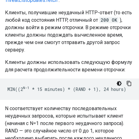
ThreatListUpdates.fetch
.
Клиенты, получившие неудачный HTTP-ответ (то есть
любой код состояния HTTP, отличный от
200 OK
),
должны войти в режим отсрочки. В режиме отсрочки
клиенты должны подождать вычисленное время,
прежде чем они смогут отправить другой запрос
серверу.
Клиенты должны использовать следующую формулу
для расчета продолжительности времени отсрочки:
N-1
MIN((2
* 15 minutes) *
 (RAND + 1), 24 hours)
N соответствует количеству последовательных
неудачных запросов, которые испытывает клиент
(начиная с N=1 после первого неудачного запроса).
RAND — это случайное число от 0 до 1, которое
необходимо выбирать после каждого неудачного