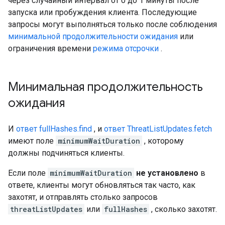
через случайный интервал от 0 до 1 минуты после
запуска или пробуждения клиента. Последующие
запросы могут выполняться только после соблюдения
минимальной продолжительности ожидания
или
ограничения времени
режима отсрочки
.
Минимальная продолжительность
ожидания
И
ответ fullHashes.find
, и
ответ ThreatListUpdates.fetch
имеют поле
minimumWaitDuration
, которому
должны подчиняться клиенты.
Если поле
minimumWaitDuration
не установлено
в
ответе, клиенты могут обновляться так часто, как
захотят, и отправлять столько запросов
threatListUpdates
или
fullHashes
, сколько захотят.