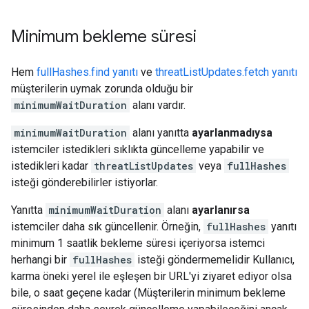
Minimum bekleme süresi
Hem
fullHashes.find yanıtı
ve
threatListUpdates.fetch yanıtı
müşterilerin uymak zorunda olduğu bir
minimumWaitDuration
alanı vardır.
minimumWaitDuration
alanı yanıtta
ayarlanmadıysa
istemciler istedikleri sıklıkta güncelleme yapabilir ve
istedikleri kadar
threatListUpdates
veya
fullHashes
isteği gönderebilirler istiyorlar.
Yanıtta
minimumWaitDuration
alanı
ayarlanırsa
istemciler daha sık güncellenir. Örneğin,
fullHashes
yanıtı
minimum 1 saatlik bekleme süresi içeriyorsa istemci
herhangi bir
fullHashes
isteği göndermemelidir Kullanıcı,
karma öneki yerel ile eşleşen bir URL'yi ziyaret ediyor olsa
bile, o saat geçene kadar (Müşterilerin minimum bekleme