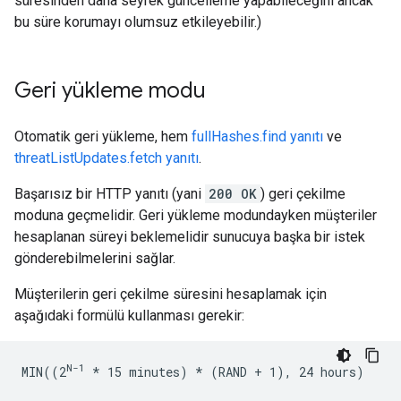
süresinden daha seyrek güncelleme yapabileceğini ancak
bu süre korumayı olumsuz etkileyebilir.)
Geri yükleme modu
Otomatik geri yükleme, hem
fullHashes.find yanıtı
ve
threatListUpdates.fetch yanıtı
.
Başarısız bir HTTP yanıtı (yani
200 OK
) geri çekilme
moduna geçmelidir. Geri yükleme modundayken müşteriler
hesaplanan süreyi beklemelidir sunucuya başka bir istek
gönderebilmelerini sağlar.
Müşterilerin geri çekilme süresini hesaplamak için
aşağıdaki formülü kullanması gerekir:
N-1
MIN((2
* 15 minutes) *
 (RAND + 1), 24 hours)