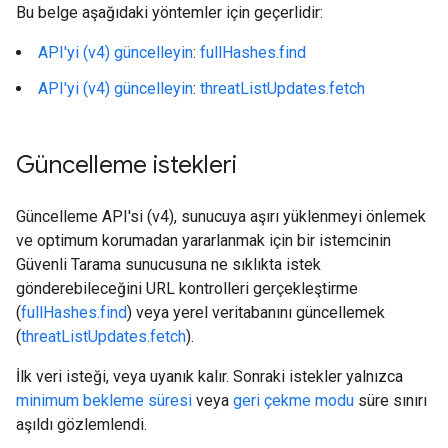
Bu belge aşağıdaki yöntemler için geçerlidir:
API'yi (v4) güncelleyin
:
fullHashes.find
API'yi (v4) güncelleyin
:
threatListUpdates.fetch
Güncelleme istekleri
Güncelleme API'si (v4), sunucuya aşırı yüklenmeyi önlemek
ve optimum korumadan yararlanmak için bir istemcinin
Güvenli Tarama sunucusuna ne sıklıkta istek
gönderebileceğini URL kontrolleri gerçekleştirme
(
fullHashes.find
) veya yerel veritabanını güncellemek
(
threatListUpdates.fetch
).
İlk veri isteği, veya uyanık kalır. Sonraki istekler yalnızca
minimum bekleme süresi
veya
geri çekme modu
süre sınırı
aşıldı gözlemlendi.