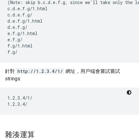
(Note: skip b.c.d.e.f.g, since we'll take only the la
c.d.e.f.g/1.html

c.d.e.f.g/

d.e.f.g/1.html

d.e.f.g/

e.f.g/1.html

e.f.g/

f.g/1.html

f.g/
針對
http://1.2.3.4/1/
網址，用戶端會嘗試嘗試
strings:
1.2.3.4/1/

1.2.3.4/
雜湊運算