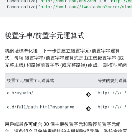
Canonicalize
(
"http://host.com/ab
%23c
d"
)
=
"http://h
Canonicalize
(
"http://host.com//twoslashes?more//slas
後置字串
/
前置字元運算式
將網址標準化後，下一步是建立後置字元/前置字串運算
式。每項 後置字串/前置字串運算式是由主機後置字串 (或
完整主機) 和路徑前置字串 (或完整路徑) 組成。 讓模型就緒
後置字元/前置字元運算式
等效的規則運算式
a.b/mypath/
http\:\/\/.*\.
c.d/full/path.html?myparam=a
http\:\/\/.*.c
用戶端最多可組合 30 個主機後置字元和路徑前置字元組
合。這些組合只會使用網址的主機和路徑元件。系統會捨棄