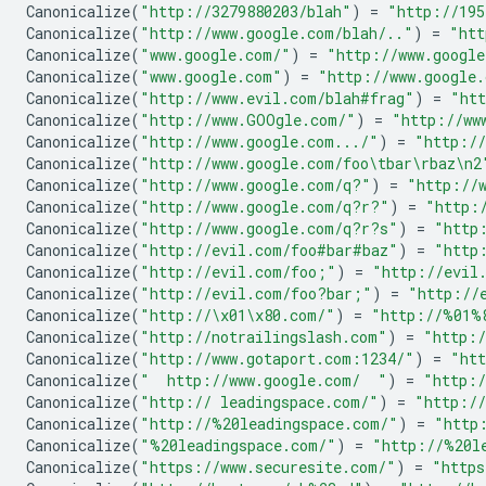
Canonicalize
(
"http://3279880203/blah"
)
=
"http://195
Canonicalize
(
"http://www.google.com/blah/.."
)
=
"htt
Canonicalize
(
"www.google.com/"
)
=
"http://www.google
Canonicalize
(
"www.google.com"
)
=
"http://www.google
Canonicalize
(
"http://www.evil.com/blah#frag"
)
=
"htt
Canonicalize
(
"http://www.GOOgle.com/"
)
=
"http://ww
Canonicalize
(
"http://www.google.com.../"
)
=
"http://
Canonicalize
(
"http://www.google.com/foo
\t
bar
\r
baz
\n
2
Canonicalize
(
"http://www.google.com/q?"
)
=
"http://
Canonicalize
(
"http://www.google.com/q?r?"
)
=
"http:
Canonicalize
(
"http://www.google.com/q?r?s"
)
=
"http
Canonicalize
(
"http://evil.com/foo#bar#baz"
)
=
"http
Canonicalize
(
"http://evil.com/foo;"
)
=
"http://evil
Canonicalize
(
"http://evil.com/foo?bar;"
)
=
"http://
Canonicalize
(
"http://
\x01\x80
.com/"
)
=
"http://
%01%
Canonicalize
(
"http://notrailingslash.com"
)
=
"http:/
Canonicalize
(
"http://www.gotaport.com:1234/"
)
=
"htt
Canonicalize
(
"  http://www.google.com/  "
)
=
"http:/
Canonicalize
(
"http:// leadingspace.com/"
)
=
"http://
Canonicalize
(
"http://
%20le
adingspace.com/"
)
=
"http
Canonicalize
(
"
%20le
adingspace.com/"
)
=
"http://
%20l
Canonicalize
(
"https://www.securesite.com/"
)
=
"https