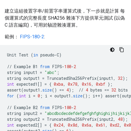
建立這組後置字串/前置字串運算式後，下一步就是計算 每
個運算式的完整長度 SHA256 雜湊下方提供單元測試 (以偽
C 語言編寫)，可用於驗證雜湊運算。
範例：
FIPS-180-2
:
Unit
Test
(
in
pseudo
-
C
)
//
Example
B1
from
FIPS
-
180
-
2
string
input1
=
"abc"
;
string
output1
=
TruncatedSha256Prefix
(
input1
,
32
);
int
expected1
[]
=
{
0xba
,
0x78
,
0x16
,
0xbf
}
;
assert
(
output1
.
size
()
==
4
);
//
4
bytes
==
32
bits
for
(
int
i
=
0
;
i
<
output1
.
size
();
i
++
)
assert
(
out
//
Example
B2
from
FIPS
-
180
-
2
string
input2
=
"abcdbcdecdefdefgefghfghighijhijkijk
string
output2
=
TruncatedSha256Prefix
(
input2
,
48
);
int
expected2
[]
=
{
0x24
,
0x8d
,
0x6a
,
0x61
,
0xd2
,
0x0
assert
(
output2
.
size
()
==
6
);