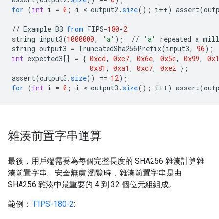
for
(
int
i
=
0
;
i
<
output2
.
size
();
i
++
)
assert
(
out
//
Example
B3
from
FIPS
-
180
-
2
string
input3
(
1000000
,
'a'
);
//
'a'
repeated
a
mill
string
output3
=
TruncatedSha256Prefix
(
input3
,
96
);
int
expected3
[]
=
{
0xcd
,
0xc7
,
0x6e
,
0x5c
,
0x99
,
0x1
0x81
,
0xa1
,
0xc7
,
0xe2
}
;
assert
(
output3
.
size
()
==
12
);
for
(
int
i
=
0
;
i
<
output3
.
size
();
i
++
)
assert
(
out
雜湊前置字串運算
最後，用戶端需要為每個完整長度的 SHA256 雜湊計算雜
湊前置字串。安全無虞 瀏覽時，雜湊前置字串是由
SHA256 雜湊中最重要的 4 到 32 個位元組組成。
範例：
FIPS-180-2
: