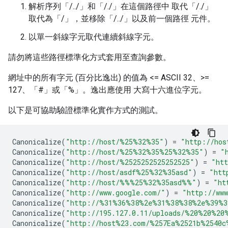
解析序列「/../」和「/./」在這個路徑中 取代「/./」
取代為「/」，並移除「/../」以及前一個路徑 元件。
以單一斜線字元取代連續斜線字元。
請勿將這些路徑標準化方式套用至查詢參數。
網址中的所有字元 (百分比逸出) 的值為 <= ASCII 32、>=
127、「#」或「%」。逸出應使用 大寫十六進位字元。
以下是可協助驗證標準化實作方式的測試。
Canonicalize
(
"http://host/
%25%
32%35"
)
=
"http://hos
Canonicalize
(
"http://host/
%25%
32
%35%
25
%32%
35"
)
=
"
Canonicalize
(
"http://host/%2525252525252525"
)
=
"ht
Canonicalize
(
"http://host/asdf
%25%
32%35asd"
)
=
"htt
Canonicalize
(
"http://host/
%%%25%
32%35asd
%%
"
)
=
"ht
Canonicalize
(
"http://www.google.com/"
)
=
"http://www
Canonicalize
(
"http://
%31%
36
%38%
2e
%31%
38
%38%
2e
%39%
3
Canonicalize
(
"http://195.127.0.11/uploads/
%20%
20
%20
Canonicalize
(
"http://host%23.com/
%257E
a%2521b
%2540c