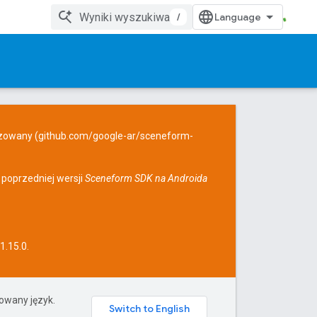
/
izowany (
github.com/google-ar/sceneform-
 poprzedniej wersji
Sceneform SDK na Androida
1.15.0.
rowany język.