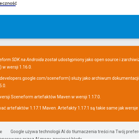
eczność
eform SDK na Androida
został udostępniony jako open source i zarchiw
) w wersji 1.16.0.
developers.google.com/sceneform
) służy jako archiwum dokumentacji
5.0.
 wersji Sceneform
artefaktów Maven
w wersji 1.17.0.
ć artefaktów 1.17.1 Maven. Artefakty 1.17.1 są takie same jak wersje 
Google używa technologii AI do tłumaczenia treści na Twój prefe