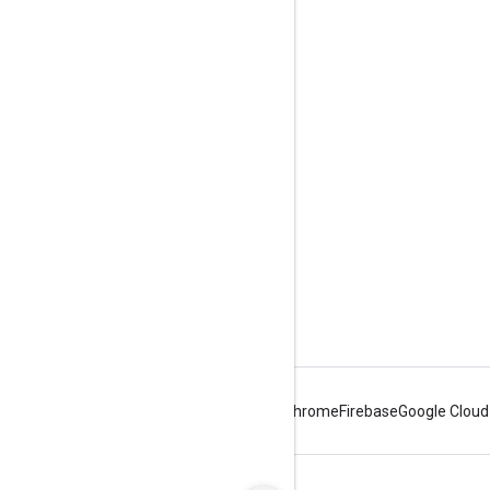
Komunikacja
Google Developer Program
Google Developer Groups
Google Developer Experts
Accelerators
Google Cloud & NVIDIA
Android
Chrome
Firebase
Google Cloud