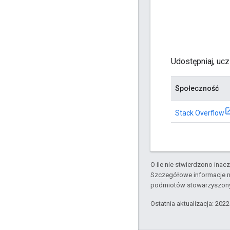
Udostępniaj, ucz
Społeczność
Stack Overflow
O ile nie stwierdzono inacze
Szczegółowe informacje n
podmiotów stowarzyszon
Ostatnia aktualizacja: 202