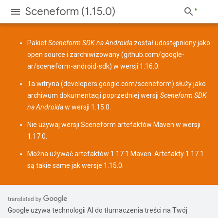
Sceneform (1.15.0)
Pakiet
Sceneform SDK na Androida
został udostępniony jako
open source i zarchiwizowany (
github.com/google-
ar/sceneform-android-sdk
) w wersji 1.16.0.
Ta witryna (
developers.google.com/sceneform
) służy jako
archiwum dokumentacji poprzedniej wersji
Sceneform SDK
na Androida
w wersji 1.15.0.
Nie używaj wersji Sceneform
artefaktów Maven
w wersji
1.17.0.
Można używać artefaktów 1.17.1 Maven. Artefakty 1.17.1
są takie same jak wersje 1.15.0.
Google używa technologii AI do tłumaczenia treści na Twój