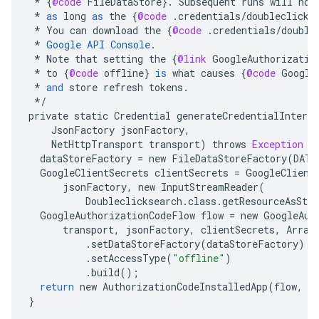
*
{
@code
FileDataStore
}
.
Subsequent
runs
will
no
*
as
long
as
the
{
@code
.
credentials
/
doubleclicks
*
You
can
download
the
{
@code
.
credentials
/
double
*
Google
API
Console
.
*
Note
that
setting
the
{
@link
GoogleAuthorizatio
*
to
{
@code
offline
}
is
what
causes
{
@code
Google
*
and
store
refresh
tokens
.
*/
private
static
Credential
generateCredentialInterac
JsonFactory
jsonFactory
,
NetHttpTransport
transport
)
throws
Exception
{
dataStoreFactory
=
new
FileDataStoreFactory
(
DATA
GoogleClientSecrets
clientSecrets
=
GoogleClient
jsonFactory
,
new
InputStreamReader
(
Doubleclicksearch
.
class
.
getResourceAsStr
GoogleAuthorizationCodeFlow
flow
=
new
GoogleAut
transport
,
jsonFactory
,
clientSecrets
,
Array
.
setDataStoreFactory
(
dataStoreFactory
)
.
setAccessType
(
"offline"
)
.
build
();
return
new
AuthorizationCodeInstalledApp
(
flow
,
n
}