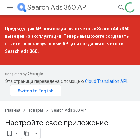
Search Ads 360 API
Предыдущий API для создания отчетов в Search Ads 360
выведен из эксплуатации. Теперь вы можете создавать
отчеты, используя
новый API для создания отчетов в
Search Ads 360
.
Эта страница переведена с помощью
Cloud Translation API
.
Главная
Товары
Search Ads 360 API
Настройте свое приложение
bookmark_border