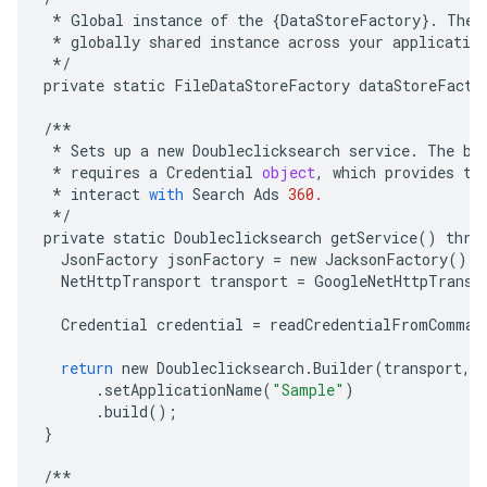
*
Global
instance
of
the
{
DataStoreFactory
}
.
The
*
globally
shared
instance
across
your
applicatio
*/
private
static
FileDataStoreFactory
dataStoreFacto
/**
*
Sets
up
a
new
Doubleclicksearch
service
.
The
bu
*
requires
a
Credential
object
,
which
provides
th
*
interact
with
Search
Ads
360.
*/
private
static
Doubleclicksearch
getService
()
thro
JsonFactory
jsonFactory
=
new
JacksonFactory
();
NetHttpTransport
transport
=
GoogleNetHttpTransp
Credential
credential
=
readCredentialFromComman
return
new
Doubleclicksearch
.
Builder
(
transport
,
.
setApplicationName
(
"Sample"
)
.
build
();
}
/**