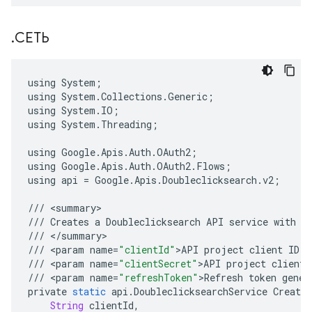
.
СЕТЬ
using
System
;
using
System
.
Collections
.
Generic
;
using
System
.
IO
;
using
System
.
Threading
;
using
Google
.
Apis
.
Auth
.
OAuth2
;
using
Google
.
Apis
.
Auth
.
OAuth2
.
Flows
;
using
api
=
Google
.
Apis
.
Doubleclicksearch
.
v2
;
///
<
summary
///
Creates
a
Doubleclicksearch
API
service
with
s
///
<
/
summary
///
<
param
name
=
"clientId"
>
API
project
client
ID
.
<
///
<
param
name
=
"clientSecret"
>
API
project
client
///
<
param
name
=
"refreshToken"
>
Refresh
token
gener
private
static
api
.
DoubleclicksearchService
CreateS
String
clientId
,