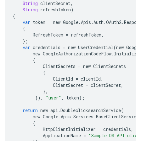
String
clientSecret
,
String
refreshToken
)
{
var
token
=
new
Google
.
Apis
.
Auth
.
OAuth2
.
Respon
{
RefreshToken
=
refreshToken
,
};
var
credentials
=
new
UserCredential
(
new
Googl
new
GoogleAuthorizationCodeFlow
.
Initialize
{
ClientSecrets
=
new
ClientSecrets
{
ClientId
=
clientId
,
ClientSecret
=
clientSecret
,
},
}),
"user"
,
token
);
return
new
api
.
DoubleclicksearchService
(
new
Google
.
Apis
.
Services
.
BaseClientService
{
HttpClientInitializer
=
credentials
,
ApplicationName
=
"Sample DS API clien