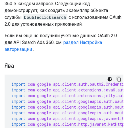
360 в каждом запросе. Следующий код
демонстрирует, как создать экземпляр объекта
службы
Doubleclicksearch
с использованием OAuth
2.0 для установленных приложений.
Если вы еще не получили учетные данные OAuth 2.0
для API Search Ads 360, см.
раздел Настройка
авторизации
.
Ява
import
com.google.api.client.auth.oauth2.Credentia
import
com.google.api.client.extensions.java6.auth
import
com.google.api.client.extensions.jetty.auth
import
com.google.api.client.googleapis.auth.oauth
import
com.google.api.client.googleapis.auth.oauth
import
com.google.api.client.googleapis.auth.oauth
import
com.google.api.client.googleapis.javanet.Go
import
com.google.api.client.http.javanet.NetHttpT