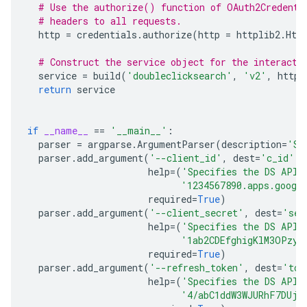
# Use the authorize() function of OAuth2Credenti
# headers to all requests.
http
=
credentials
.
authorize
(
http
=
httplib2
.
Htt
# Construct the service object for the interacti
service
=
build
(
'doubleclicksearch'
,
'v2'
,
http
=
return
service
if
__name__
==
'__main__'
:
parser
=
argparse
.
ArgumentParser
(
description
=
'Sa
parser
.
add_argument
(
'--client_id'
,
dest
=
'c_id'
,
help
=
(
'Specifies the DS API 
'1234567890.apps.googl
required
=
True
)
parser
.
add_argument
(
'--client_secret'
,
dest
=
'sec
help
=
(
'Specifies the DS API 
'1ab2CDEfghigKlM3OPzyx
required
=
True
)
parser
.
add_argument
(
'--refresh_token'
,
dest
=
'tok
help
=
(
'Specifies the DS API 
'4/abC1ddW3WJURhF7DUj-