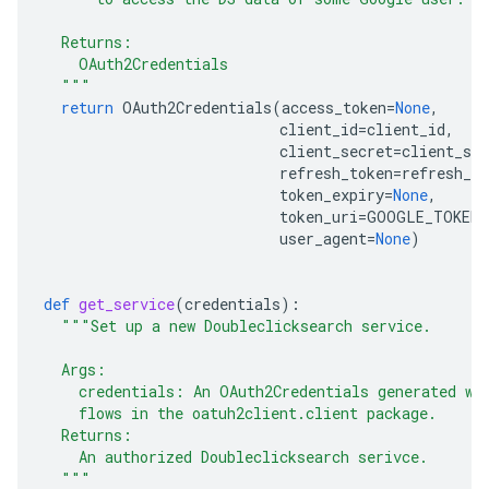
  Returns:
    OAuth2Credentials
  """
return
OAuth2Credentials
(
access_token
=
None
,
client_id
=
client_id
,
client_secret
=
client_sec
refresh_token
=
refresh_to
token_expiry
=
None
,
token_uri
=
GOOGLE_TOKEN_
user_agent
=
None
)
def
get_service
(
credentials
):
"""Set up a new Doubleclicksearch service.
  Args:
    credentials: An OAuth2Credentials generated wi
    flows in the oatuh2client.client package.
  Returns:
    An authorized Doubleclicksearch serivce.
  """