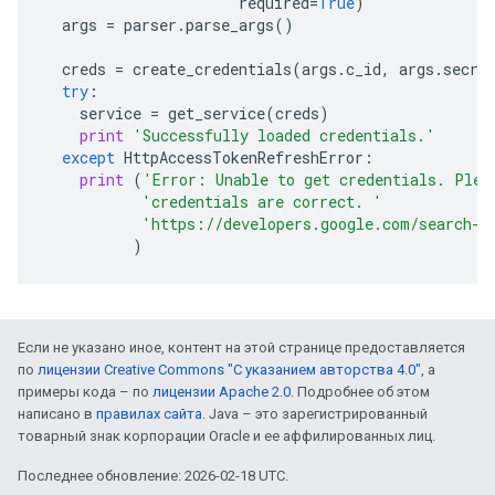
required
=
True
)
args
=
parser
.
parse_args
()
creds
=
create_credentials
(
args
.
c_id
,
args
.
secre
try
:
service
=
get_service
(
creds
)
print
'Successfully loaded credentials.'
except
HttpAccessTokenRefreshError
:
print
(
'Error: Unable to get credentials. Plea
'credentials are correct. '
'https://developers.google.com/search-a
)
Если не указано иное, контент на этой странице предоставляется
по
лицензии Creative Commons "С указанием авторства 4.0"
, а
примеры кода – по
лицензии Apache 2.0
. Подробнее об этом
написано в
правилах сайта
. Java – это зарегистрированный
товарный знак корпорации Oracle и ее аффилированных лиц.
Последнее обновление: 2026-02-18 UTC.