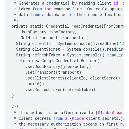
*
Generates
a
credential
by
reading
client
id
,
cl
*
token
from
the
command
line
.
You
could
update
t
*
data
from
a
database
or
other
secure
location
.
*/
private
static
Credential
readCredentialFromComman
JsonFactory
jsonFactory
,
NetHttpTransport
transport
)
{
String
clientId
=
System
.
console
()
.
readLine
(
"Cli
String
clientSecret
=
System
.
console
()
.
readLine
(
String
refreshToken
=
System
.
console
()
.
readLine
(
return
new
GoogleCredential
.
Builder
()
.
setJsonFactory
(
jsonFactory
)
.
setTransport
(
transport
)
.
setClientSecrets
(
clientId
,
clientSecret
)
.
build
()
.
setRefreshToken
(
refreshToken
);
}
/**
*
This
method
is
an
alternative
to
{
@link
#readCr
*
client
secrets
from
a
{
@code
client_secrets
.
jso
*
the
necessary
authorization
tokens
on
first
run