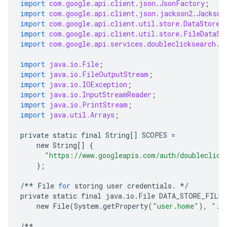
import
com.google.api.client.json.JsonFactory
;
import
com.google.api.client.json.jackson2.Jackson
import
com.google.api.client.util.store.DataStoreF
import
com.google.api.client.util.store.FileDataSt
import
com.google.api.services.doubleclicksearch.D
import
java.io.File
;
import
java.io.FileOutputStream
;
import
java.io.IOException
;
import
java.io.InputStreamReader
;
import
java.io.PrintStream
;
import
java.util.Arrays
;
private
static
final
String
[]
SCOPES
=
new
String
[]
{
"https://www.googleapis.com/auth/doubleclick
};
/**
File
for
storing
user
credentials
.
*/
private
static
final
java
.
io
.
File
DATA_STORE_FILE
new
File
(
System
.
getProperty
(
"user.home"
),
".c
/**